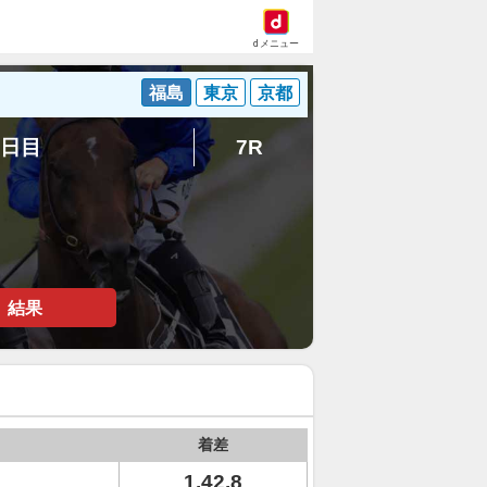
dメニュー
福島
東京
京都
8日目
7R
結果
着差
1.42.8