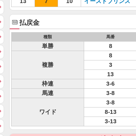
13
7
10
イーストプリンス
払戻金
種類
馬番
単勝
8
8
複勝
3
13
枠連
3-6
馬連
3-8
3-8
ワイド
8-13
3-13