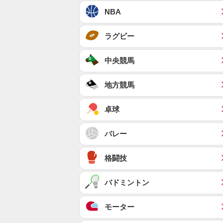
NBA
ラグビー
中央競馬
地方競馬
卓球
バレー
格闘技
バドミントン
モーター