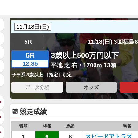
5R
11/18(日) 3回福島
6R
3歳以上500万円以下
12:35
平地 芝 右・1700m 13頭
サラ系 3歳以上 ［指定］別定
データ分析
オッズ
競走成績
着順
枠番
馬番
馬名
1
6
8
スピードアトラス