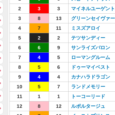
2
3
3
マイネルユーゲント
3
8
13
グリーンセイヴァー
4
7
11
ミスズアロイ
5
2
2
テツサンディー
6
6
9
サンライズバロン
7
4
5
ローマングルーム
8
5
6
ドゥーマイベスト
9
4
4
カナハラドラゴン
10
5
7
ランドメモリー
11
1
1
トーコーリード
12
8
12
ルポルタージュ