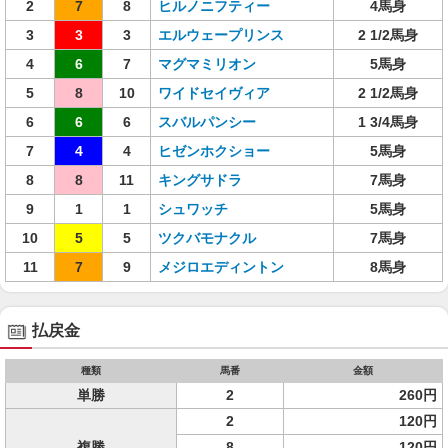
2
7
8
ヒルノニフティー
4馬身
3
3
3
エルウェープリンス
2 1/2馬身
4
6
7
マグマミリオン
5馬身
5
8
10
ワイドセイヴィア
2 1/2馬身
6
6
6
スバルパンシー
1 3/4馬身
7
4
4
ヒゼンホクショー
5馬身
8
8
11
キングサドラ
7馬身
9
1
1
シュワッチ
5馬身
10
5
5
ツクバモナクル
7馬身
11
7
9
メジロエディントン
8馬身
払戻金
種類
馬番
金額
単勝
2
260円
2
120円
複勝
8
120円