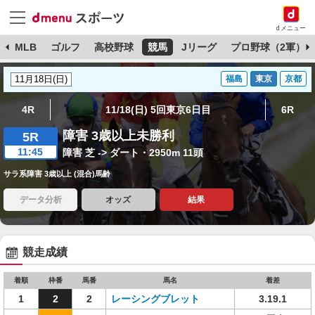
dメニュー
球
MLB
ゴルフ
高校野球
競馬
Jリーグ
プロ野球（2軍）
福島
東京
京都
4R
11/18(日) 5回東京6日目
6R
障害 3歳以上未勝利
5R
11:45
障害 芝 -> ダート・2950m 11頭
サラ系障害 3歳以上 (混合)馬齢
データ分析
オッズ
結果
競走成績
着順
枠番
馬番
馬名
着差
1
2
2
レーシングブレット
3.19.1