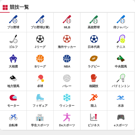
競技一覧
プロ野球
プロ野球(2軍)
MLB
高校野球
侍ジャパン
ゴルフ
Jリーグ
海外サッカー
日本代表
テニス
大相撲
Bリーグ
NBA
ラグビー
中央競馬
地方競馬
卓球
バレー
格闘技
バドミントン
モーター
フィギュア
ウィンター
陸上
水泳
自転車
学生スポーツ
Doスポーツ
ビジネス
eスポーツ