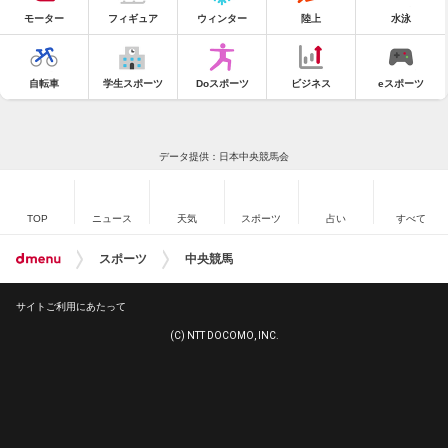
モーター
フィギュア
ウィンター
陸上
水泳
自転車
学生スポーツ
Doスポーツ
ビジネス
eスポーツ
データ提供：日本中央競馬会
TOP
ニュース
天気
スポーツ
占い
すべて
スポーツ
中央競馬
サイトご利用にあたって
(C) NTT DOCOMO, INC.