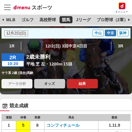
dメニュー
球
MLB
ゴルフ
高校野球
競馬
Jリーグ
プロ野球（2軍）
中山
中京
阪神
1R
12/2(日) 3回中京4日目
3R
2歳未勝利
2R
10:20
平地 芝 左・1200m 15頭
サラ系 2歳 (混合)馬齢
データ分析
オッズ
結果
競走成績
着順
枠番
馬番
馬名
着差
1
5
8
コンフィチュール
1.11.9