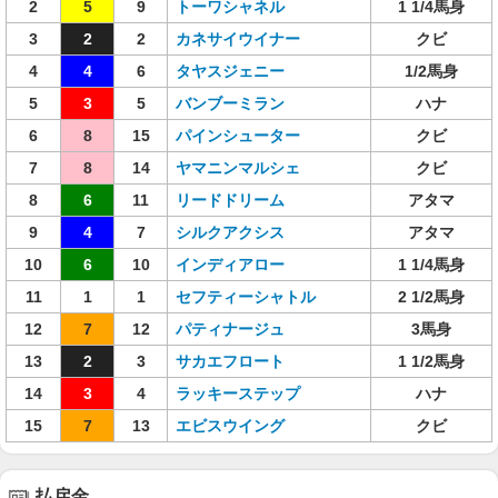
2
5
9
トーワシャネル
1 1/4馬身
3
2
2
カネサイウイナー
クビ
4
4
6
タヤスジェニー
1/2馬身
5
3
5
バンブーミラン
ハナ
6
8
15
パインシューター
クビ
7
8
14
ヤマニンマルシェ
クビ
8
6
11
リードドリーム
アタマ
9
4
7
シルクアクシス
アタマ
10
6
10
インディアロー
1 1/4馬身
11
1
1
セフティーシャトル
2 1/2馬身
12
7
12
パティナージュ
3馬身
13
2
3
サカエフロート
1 1/2馬身
14
3
4
ラッキーステップ
ハナ
15
7
13
エビスウイング
クビ
払戻金