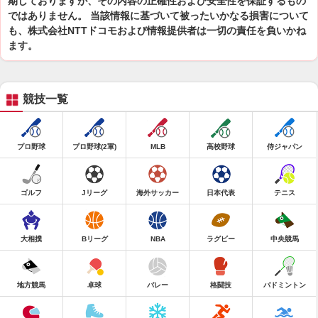
期しておりますが、その内容の正確性および安全性を保証するもの
ではありません。 当該情報に基づいて被ったいかなる損害について
も、株式会社NTTドコモおよび情報提供者は一切の責任を負いかね
ます。
競技一覧
プロ野球
プロ野球(2軍)
MLB
高校野球
侍ジャパン
ゴルフ
Jリーグ
海外サッカー
日本代表
テニス
大相撲
Bリーグ
NBA
ラグビー
中央競馬
地方競馬
卓球
バレー
格闘技
バドミントン