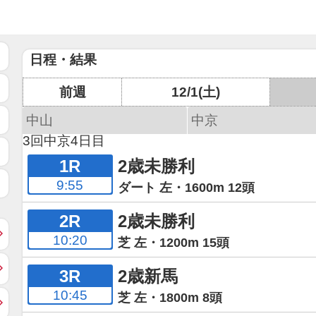
日程・結果
前週
12/1(土)
中山
中京
3回中京4日目
1R
2歳未勝利
9:55
ダート 左・1600m 12頭
2R
2歳未勝利
10:20
芝 左・1200m 15頭
3R
2歳新馬
10:45
芝 左・1800m 8頭