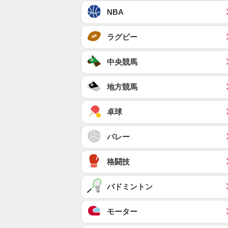
NBA
ラグビー
中央競馬
地方競馬
卓球
バレー
格闘技
バドミントン
モーター