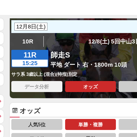
10R
12/8(土) 5回中山
11R
師走S
15:25
平地 ダート 右・1800m 10頭
サラ系 3歳以上 (混合)(特指)別定
データ分析
オッズ
オッズ
人気5位
単勝・複勝