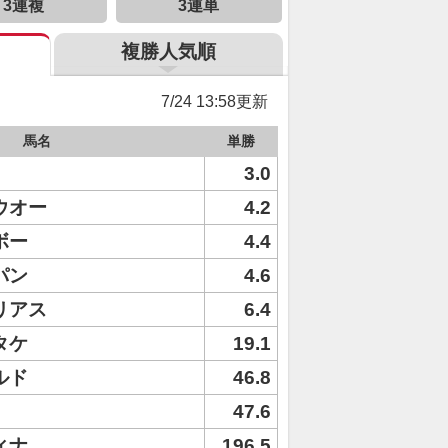
3連複
3連単
複勝人気順
7/24 13:58更新
馬名
単勝
3.0
ウオー
4.2
ボー
4.4
パン
4.6
リアス
6.4
タケ
19.1
ルド
46.8
47.6
ィナ
196.5