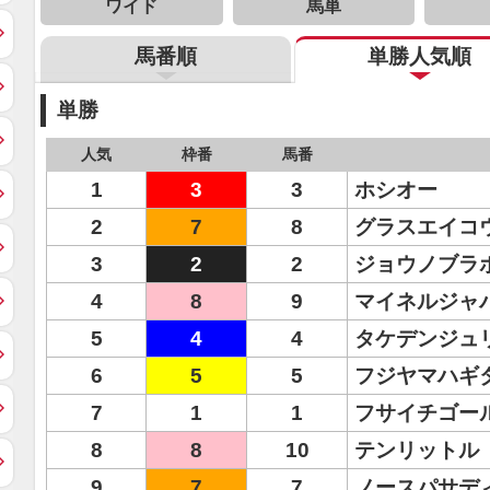
ワイド
馬単
馬番順
単勝人気順
単勝
人気
枠番
馬番
1
3
3
ホシオー
2
7
8
グラスエイコ
3
2
2
ジョウノブラ
4
8
9
マイネルジャ
5
4
4
タケデンジュ
6
5
5
フジヤマハギ
7
1
1
フサイチゴー
8
8
10
テンリットル
9
7
7
ノースパサデ