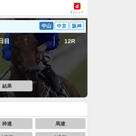
dメニュー
中山
中京
阪神
3日目
12R
結果
枠連
馬連