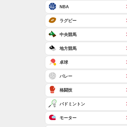
NBA
ラグビー
中央競馬
地方競馬
卓球
バレー
格闘技
バドミントン
モーター