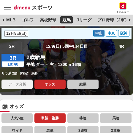
dメニュー
球
MLB
ゴルフ
高校野球
競馬
Jリーグ
プロ野球（2軍）
中山
中京
阪神
2R
12/9(日) 5回中山4日目
4R
2歳新馬
3R
10:40
平地 ダート 右・1200m 16頭
サラ系 2歳 ［指定］馬齢
データ分析
オッズ
結果
オッズ
人気5位
単勝・複勝
枠連
馬連
ワイド
馬単
3連複
3連単