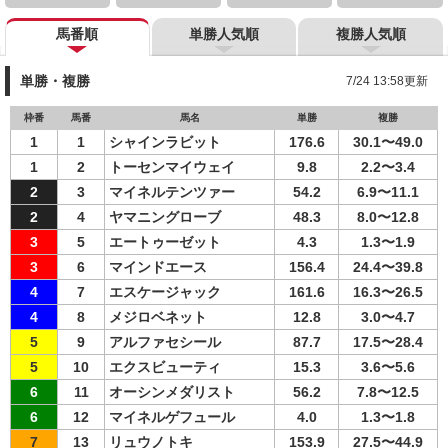
馬番順
単勝人気順
複勝人気順
単勝・複勝
7/24 13:58更新
枠番
馬番
馬名
単勝
複勝
1
1
シャインラビット
176.6
30.1〜49.0
1
2
トーセンマイウェイ
9.8
2.2〜3.4
2
3
マイネルテンツァー
54.2
6.9〜11.1
2
4
ヤマニングローブ
48.3
8.0〜12.8
3
5
エートゥーゼット
4.3
1.3〜1.9
3
6
マインドエース
156.4
24.4〜39.8
4
7
エスケージャック
161.6
16.3〜26.5
4
8
メジロベネット
12.8
3.0〜4.7
5
9
アルファセシール
87.7
17.5〜28.4
5
10
エクスビューティ
15.3
3.6〜5.6
6
11
オーシンメダリスト
56.2
7.8〜12.5
6
12
マイネルゲフュール
4.0
1.3〜1.8
7
13
リュウノトキ
153.9
27.5〜44.9