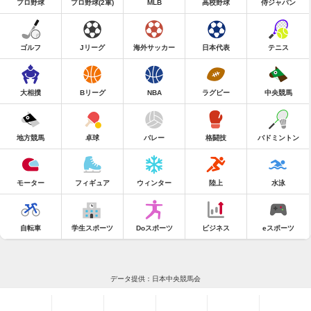
プロ野球
プロ野球(2軍)
MLB
高校野球
侍ジャパン
ゴルフ
Jリーグ
海外サッカー
日本代表
テニス
大相撲
Bリーグ
NBA
ラグビー
中央競馬
地方競馬
卓球
バレー
格闘技
バドミントン
モーター
フィギュア
ウィンター
陸上
水泳
自転車
学生スポーツ
Doスポーツ
ビジネス
eスポーツ
データ提供：日本中央競馬会