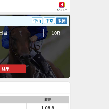
dメニュー
中山
中京
阪神
4日目
10R
結果
着差
1.08.8