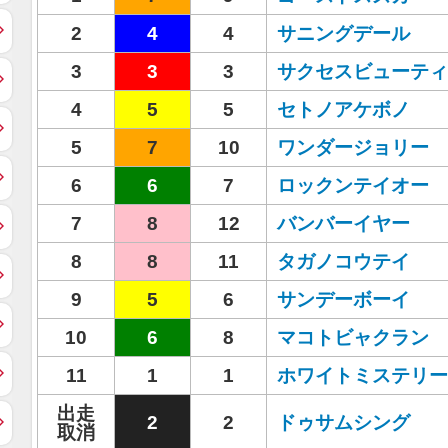
2
4
4
サニングデール
3
3
3
サクセスビューティ
4
5
5
セトノアケボノ
5
7
10
ワンダージョリー
6
6
7
ロックンテイオー
7
8
12
バンバーイヤー
8
8
11
タガノコウテイ
9
5
6
サンデーボーイ
10
6
8
マコトビャクラン
11
1
1
ホワイトミステリー
出走
2
2
ドゥサムシング
取消