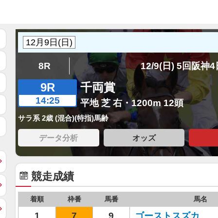
8R
12/9(日) 5回阪神
9R
千両賞
14:25
平地 芝 右・1200m 12頭
サラ系 2歳 (混合)(特指)馬齢
データ分析
オッズ
競走成績
着順
枠番
馬番
馬名
1
7
9
ゴーストスズカ