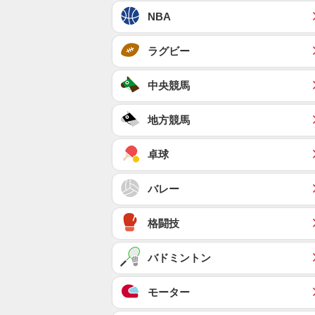
NBA
ラグビー
中央競馬
地方競馬
卓球
バレー
格闘技
バドミントン
モーター