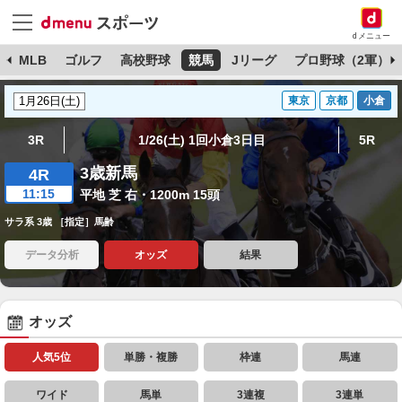
dメニュー
球
MLB
ゴルフ
高校野球
競馬
Jリーグ
プロ野球（2軍）
東京
京都
小倉
3R
1/26(土) 1回小倉3日目
5R
3歳新馬
4R
11:15
平地 芝 右・1200m 15頭
サラ系 3歳 ［指定］馬齢
データ分析
オッズ
結果
オッズ
人気5位
単勝・複勝
枠連
馬連
ワイド
馬単
3連複
3連単