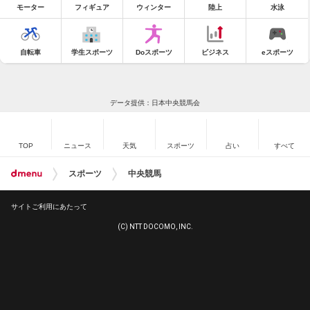
モーター
フィギュア
ウィンター
陸上
水泳
自転車
学生スポーツ
Doスポーツ
ビジネス
eスポーツ
データ提供：日本中央競馬会
TOP
ニュース
天気
スポーツ
占い
すべて
スポーツ
中央競馬
サイトご利用にあたって
(C) NTT DOCOMO, INC.