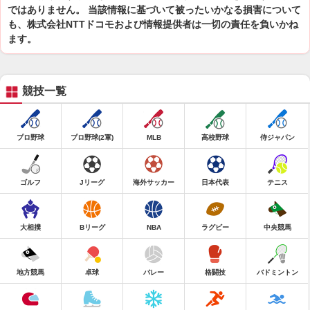
ではありません。 当該情報に基づいて被ったいかなる損害について
も、株式会社NTTドコモおよび情報提供者は一切の責任を負いかね
ます。
競技一覧
プロ野球
プロ野球(2軍)
MLB
高校野球
侍ジャパン
ゴルフ
Jリーグ
海外サッカー
日本代表
テニス
大相撲
Bリーグ
NBA
ラグビー
中央競馬
地方競馬
卓球
バレー
格闘技
バドミントン