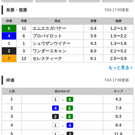
単勝・複勝
7/24 17:09更新
枠番
馬番
馬名
単勝
複勝
6
11
エムエスガバナー
3.4
1.2〜1.5
4
6
プロパイロット
3.9
1.5〜2.2
1
1
シュウザンウイナー
4.3
1.3〜1.8
2
3
ワンダースキャン
8.0
2.1〜3.2
7
13
セレスティーナ
9.1
2.5〜3.9
もっと見る＞
枠連
7/24 17:09更新
人気
組み合わせ
オッズ
1
4.3
1
-
6
2
7.4
4
-
6
3
9.3
2
-
6
4
9.4
1
-
4
5
11.8
1
-
2