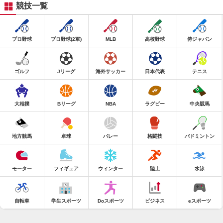
競技一覧
プロ野球
プロ野球(2軍)
MLB
高校野球
侍ジャパン
ゴルフ
Jリーグ
海外サッカー
日本代表
テニス
大相撲
Bリーグ
NBA
ラグビー
中央競馬
地方競馬
卓球
バレー
格闘技
バドミントン
モーター
フィギュア
ウィンター
陸上
水泳
自転車
学生スポーツ
Doスポーツ
ビジネス
eスポーツ