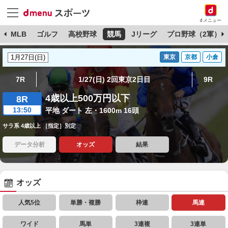
dメニュー
球
MLB
ゴルフ
高校野球
競馬
Jリーグ
プロ野球（2軍）
東京
京都
小倉
7R
1/27(日) 2回東京2日目
9R
4歳以上500万円以下
8R
13:50
平地 ダート 左・1600m 16頭
サラ系 4歳以上 ［指定］別定
データ分析
オッズ
結果
オッズ
人気5位
単勝・複勝
枠連
馬連
ワイド
馬単
3連複
3連単