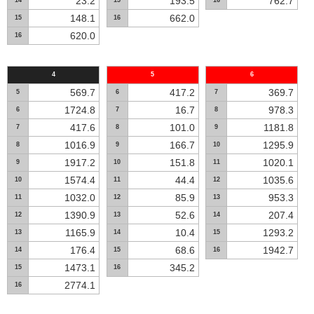
23.2
193.5
762.7
14
15
16
148.1
662.0
15
16
620.0
16
4
5
6
569.7
417.2
369.7
5
6
7
1724.8
16.7
978.3
6
7
8
417.6
101.0
1181.8
7
8
9
1016.9
166.7
1295.9
8
9
10
1917.2
151.8
1020.1
9
10
11
1574.4
44.4
1035.6
10
11
12
1032.0
85.9
953.3
11
12
13
1390.9
52.6
207.4
12
13
14
1165.9
10.4
1293.2
13
14
15
176.4
68.6
1942.7
14
15
16
1473.1
345.2
15
16
2774.1
16