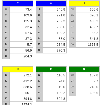
7
8
9
73.4
548.8
605.6
8
9
10
109.6
271.8
370.1
9
10
11
125.3
202.3
453.2
10
11
12
32.4
253.6
452.7
11
12
13
57.6
199.2
63.2
12
13
14
37.3
33.0
541.8
13
14
15
5.7
264.5
1375.5
14
15
16
56.9
770.3
15
16
204.3
16
10
11
12
272.1
118.5
157.8
11
12
13
412.2
74.6
32.7
12
13
14
338.6
19.0
213.0
13
14
15
56.1
120.2
606.6
14
15
16
394.6
324.8
15
16
1274.2
16