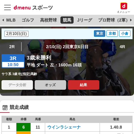
dメニュー
球
MLB
ゴルフ
高校野球
競馬
Jリーグ
プロ野球（2軍）
東京
京都
小倉
2R
2/10(日) 2回東京6日目
4R
3歳未勝利
3R
10:50
平地 ダート 左・1600m 16頭
サラ系 3歳 牝[指定]馬齢
データ分析
オッズ
結果
競走成績
着順
枠番
馬番
馬名
着差
1
6
11
ウインラシェーナ
1.40.8