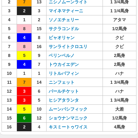
2
7
13
ニシノムーンライト
1 3/4馬身
3
2
3
マイネマティーニ
1 1/4馬身
4
1
2
ソノエチェリー
アタマ
5
8
15
サクラコンドル
1/2馬身
6
4
8
ピャオリャン
クビ
7
8
16
サンライトクロユリ
クビ
8
5
9
ベリンベルノ
2馬身
9
4
7
トウカイエデン
2馬身
10
1
1
リトルパフィン
ハナ
11
7
14
ニンフェット
1 3/4馬身
12
3
6
パールチケット
ハナ
13
3
5
ヒシアタランタ
1 3/4馬身
14
5
10
ムーンパシフィック
大差
15
6
12
ショウナンマニック
1/2馬身
16
2
4
キスミートゥワイス
4馬身