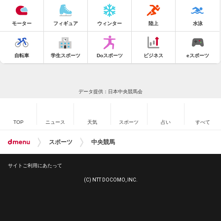
モーター
フィギュア
ウィンター
陸上
水泳
自転車
学生スポーツ
Doスポーツ
ビジネス
eスポーツ
データ提供：日本中央競馬会
TOP
ニュース
天気
スポーツ
占い
すべて
スポーツ
中央競馬
サイトご利用にあたって
(C) NTT DOCOMO, INC.