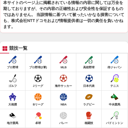
本サイトのページ上に掲載されている情報の内容に関しては万全を
期しておりますが、その内容の正確性および安全性を保証するもの
ではありません。 当該情報に基づいて被ったいかなる損害について
も、株式会社NTTドコモおよび情報提供者は一切の責任を負いかね
ます。
競技一覧
プロ野球
プロ野球(2軍)
MLB
高校野球
侍ジャパン
ゴルフ
Jリーグ
海外サッカー
日本代表
テニス
大相撲
Bリーグ
NBA
ラグビー
中央競馬
地方競馬
卓球
バレー
格闘技
バドミントン