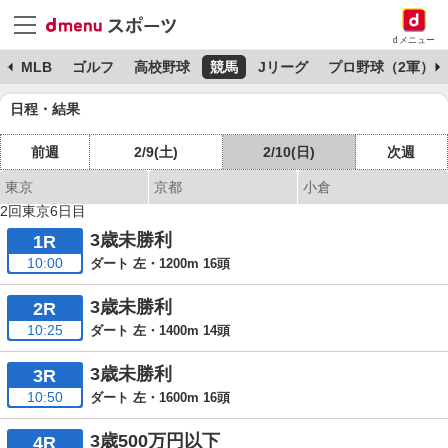
dメニュー
球
MLB
ゴルフ
高校野球
競馬
Jリーグ
プロ野球（2軍）
日程・結果
前週
2/9(土)
2/10(日)
次週
東京
京都
小倉
2回東京6日目
3歳未勝利
1R
10:00
ダート 左・1200m 16頭
3歳未勝利
2R
10:25
ダート 左・1400m 14頭
3歳未勝利
3R
10:50
ダート 左・1600m 16頭
3歳500万円以下
4R