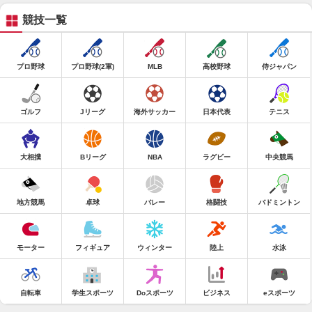
競技一覧
プロ野球
プロ野球(2軍)
MLB
高校野球
侍ジャパン
ゴルフ
Jリーグ
海外サッカー
日本代表
テニス
大相撲
Bリーグ
NBA
ラグビー
中央競馬
地方競馬
卓球
バレー
格闘技
バドミントン
モーター
フィギュア
ウィンター
陸上
水泳
自転車
学生スポーツ
Doスポーツ
ビジネス
eスポーツ