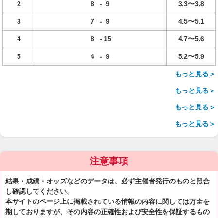
2
8
-
9
3.3〜3.8
3
7
-
9
4.5〜5.1
4
8
-
15
4.7〜5.6
5
4
-
9
5.2〜5.9
もっと見る＞
もっと見る＞
もっと見る＞
もっと見る＞
注意事項
結果・成績・オッズなどのデータは、必ず主催者発行のものと照合
し確認してください。
本サイトのページ上に掲載されている情報の内容に関しては万全を
期しておりますが、その内容の正確性および安全性を保証するもの