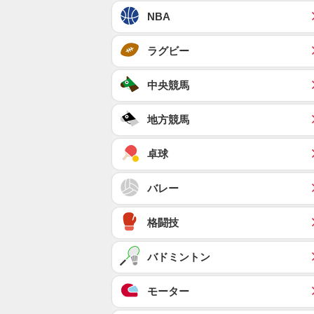
NBA
ラグビー
中央競馬
地方競馬
卓球
バレー
格闘技
バドミントン
モーター