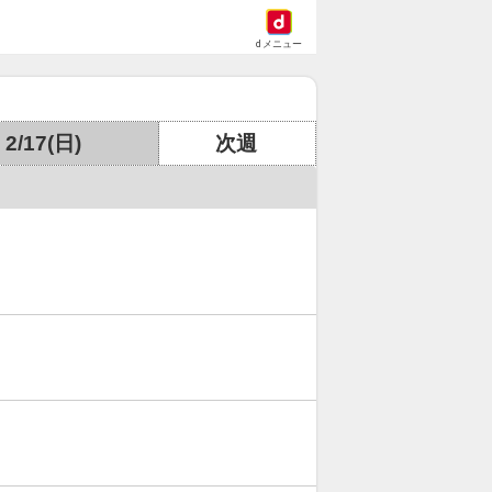
dメニュー
2/17(日)
次週