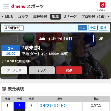
dメニュー
球
MLB
ゴルフ
高校野球
競馬
Jリーグ
プロ野球（2軍）
中山
中京
阪神
3/9(土) 1回中山5日目
2R
3歳未勝利
1R
10:00
平地 ダート 右・1800m 16頭
サラ系 3歳 牝[指定]馬齢
データ分析
オッズ
結果
競走成績
着順
枠番
馬番
馬名
着差
1
4
7
ミホフレミントン
1.57.1