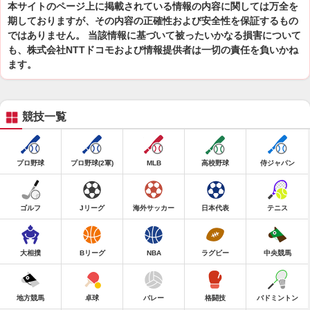
本サイトのページ上に掲載されている情報の内容に関しては万全を
期しておりますが、その内容の正確性および安全性を保証するもの
ではありません。 当該情報に基づいて被ったいかなる損害について
も、株式会社NTTドコモおよび情報提供者は一切の責任を負いかね
ます。
競技一覧
プロ野球
プロ野球(2軍)
MLB
高校野球
侍ジャパン
ゴルフ
Jリーグ
海外サッカー
日本代表
テニス
大相撲
Bリーグ
NBA
ラグビー
中央競馬
地方競馬
卓球
バレー
格闘技
バドミントン