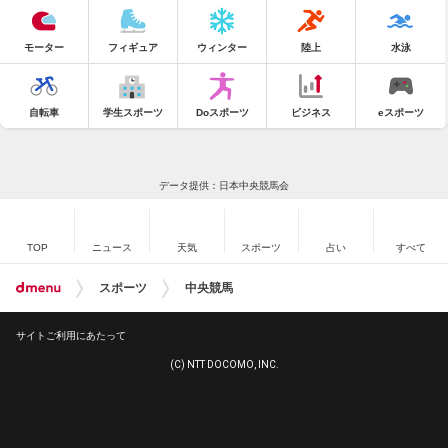
モーター
フィギュア
ウィンター
陸上
水泳
自転車
学生スポーツ
Doスポーツ
ビジネス
eスポーツ
データ提供：日本中央競馬会
TOP
ニュース
天気
スポーツ
占い
すべて
スポーツ
中央競馬
サイトご利用にあたって
(C) NTT DOCOMO, INC.