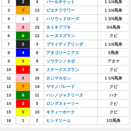
2
2
4
パールチケット
1 1/4馬身
3
7
13
ピエナフラワー
1 1/4馬身
4
1
1
ハリウッドローズ
1 3/4馬身
5
8
15
タイキフブキ
3/4馬身
6
6
12
レーヌスズラン
クビ
7
2
3
ブライティアリンダ
1 1/4馬身
8
4
8
アタゴジーニアス
5馬身
9
5
9
ソウテンノカゼ
アタマ
10
3
6
スナークスズラン
クビ
11
8
16
カシマカセン
1 1/4馬身
12
7
14
ヤマノパレード
クビ
13
6
11
ハシノジャクリーヌ
ハナ
14
3
5
ロングストーリー
クビ
15
5
10
キティーホーク
クビ
16
1
2
ヒシドリーム
1/2馬身