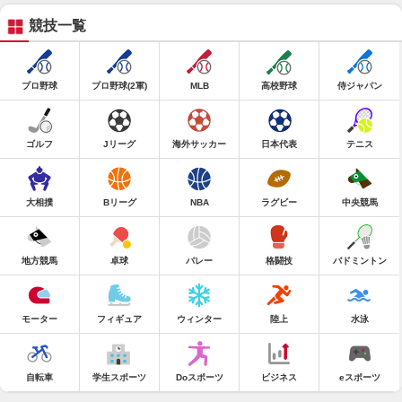
競技一覧
プロ野球
プロ野球(2軍)
MLB
高校野球
侍ジャパン
ゴルフ
Jリーグ
海外サッカー
日本代表
テニス
大相撲
Bリーグ
NBA
ラグビー
中央競馬
地方競馬
卓球
バレー
格闘技
バドミントン
モーター
フィギュア
ウィンター
陸上
水泳
自転車
学生スポーツ
Doスポーツ
ビジネス
eスポーツ