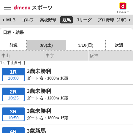
dメニュー
球
MLB
ゴルフ
高校野球
競馬
Jリーグ
プロ野球（2軍）
日程・結果
前週
3/9(土)
3/10(日)
次週
中山
中京
阪神
1回中山5日目
3歳未勝利
1R
10:00
ダート 右・1800m 16頭
3歳未勝利
2R
10:25
ダート 右・1200m 16頭
3歳未勝利
3R
10:50
ダート 右・1800m 15頭
3歳新馬
4R