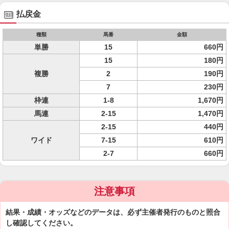
払戻金
種類
馬番
金額
単勝
15
660円
15
180円
複勝
2
190円
7
230円
枠連
1-8
1,670円
馬連
2-15
1,470円
2-15
440円
ワイド
7-15
610円
2-7
660円
注意事項
結果・成績・オッズなどのデータは、必ず主催者発行のものと照合
し確認してください。