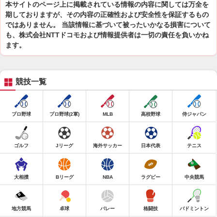
本サイトのページ上に掲載されている情報の内容に関しては万全を
期しておりますが、その内容の正確性および安全性を保証するもの
ではありません。 当該情報に基づいて被ったいかなる損害について
も、株式会社NTTドコモおよび情報提供者は一切の責任を負いかね
ます。
競技一覧
プロ野球
プロ野球(2軍)
MLB
高校野球
侍ジャパン
ゴルフ
Jリーグ
海外サッカー
日本代表
テニス
大相撲
Bリーグ
NBA
ラグビー
中央競馬
地方競馬
卓球
バレー
格闘技
バドミントン