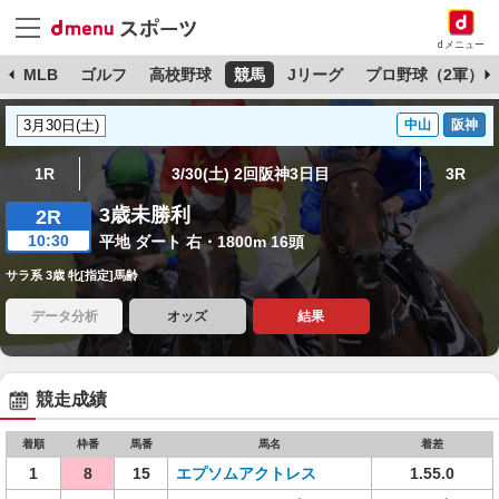
dメニュー
球
MLB
ゴルフ
高校野球
競馬
Jリーグ
プロ野球（2軍）
中山
阪神
1R
3/30(土) 2回阪神3日目
3R
3歳未勝利
2R
10:30
平地 ダート 右・1800m 16頭
サラ系 3歳 牝[指定]馬齢
データ分析
オッズ
結果
競走成績
着順
枠番
馬番
馬名
着差
1
8
15
エプソムアクトレス
1.55.0