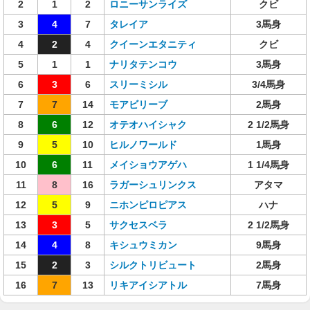
2
1
2
ロニーサンライズ
クビ
3
4
7
タレイア
3馬身
4
2
4
クイーンエタニティ
クビ
5
1
1
ナリタテンコウ
3馬身
6
3
6
スリーミシル
3/4馬身
7
7
14
モアビリーブ
2馬身
8
6
12
オテオハイシャク
2 1/2馬身
9
5
10
ヒルノワールド
1馬身
10
6
11
メイショウアゲハ
1 1/4馬身
11
8
16
ラガーシュリンクス
アタマ
12
5
9
ニホンピロピアス
ハナ
13
3
5
サクセスベラ
2 1/2馬身
14
4
8
キシュウミカン
9馬身
15
2
3
シルクトリビュート
2馬身
16
7
13
リキアイシアトル
7馬身