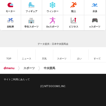
モーター
フィギュア
ウィンター
陸上
水泳
自転車
学生スポーツ
Doスポーツ
ビジネス
eスポーツ
データ提供：日本中央競馬会
TOP
ニュース
天気
スポーツ
占い
すべて
スポーツ
中央競馬
サイトご利用にあたって
(C) NTT DOCOMO, INC.