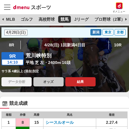
dメニュー
球
MLB
ゴルフ
高校野球
競馬
Jリーグ
プロ野球（2軍）
新潟
東京
京都
8R
4/28(日) 1回新潟4日目
10R
荒川峡特別
9R
14:10
平地 芝 左・2400m 16頭
サラ系 4歳以上 (混合)別定
データ分析
オッズ
結果
競走成績
着順
枠番
馬番
馬名
着差
1
8
15
シースルオール
2.27.4