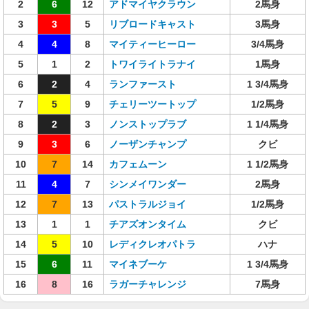
2
6
12
アドマイヤクラウン
2馬身
3
3
5
リブロードキャスト
3馬身
4
4
8
マイティーヒーロー
3/4馬身
5
1
2
トワイライトラナイ
1馬身
6
2
4
ランファースト
1 3/4馬身
7
5
9
チェリーツートップ
1/2馬身
8
2
3
ノンストップラブ
1 1/4馬身
9
3
6
ノーザンチャンプ
クビ
10
7
14
カフェムーン
1 1/2馬身
11
4
7
シンメイワンダー
2馬身
12
7
13
パストラルジョイ
1/2馬身
13
1
1
チアズオンタイム
クビ
14
5
10
レディクレオパトラ
ハナ
15
6
11
マイネブーケ
1 3/4馬身
16
8
16
ラガーチャレンジ
7馬身