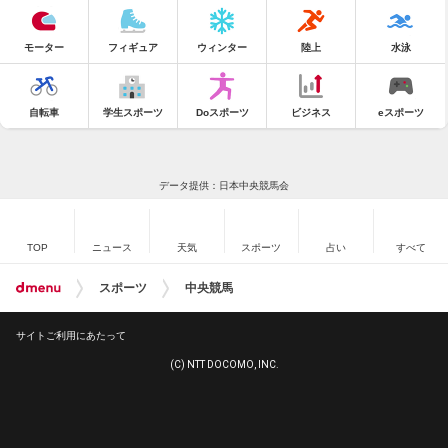
モーター
フィギュア
ウィンター
陸上
水泳
自転車
学生スポーツ
Doスポーツ
ビジネス
eスポーツ
データ提供：日本中央競馬会
TOP
ニュース
天気
スポーツ
占い
すべて
スポーツ
中央競馬
サイトご利用にあたって
(C) NTT DOCOMO, INC.