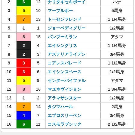
2
6
12
ナリタキセキボーイ
ハナ
3
5
10
マーブルボー
5馬身
4
7
13
トーセンフレンド
1 1/4馬身
5
1
1
ジョーペディグリー
1/2馬身
6
8
15
バンブーミラン
アタマ
7
2
4
エイシンクリス
1 1/4馬身
8
2
3
アステリアライデン
3/4馬身
9
3
5
コアレスパレード
1 1/2馬身
10
3
6
エイシンスペース
1/2馬身
11
5
9
センターバイファル
アタマ
12
8
16
マユネヴィジョン
1 3/4馬身
13
1
2
アラマサシスター
1/2馬身
14
7
14
タジマハール
2馬身
15
4
7
エブロスリーベン
3/4馬身
16
6
11
コスモラブシック
2 1/2馬身