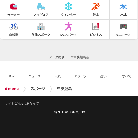
モーター
フィギュア
ウィンター
陸上
水泳
自転車
学生スポーツ
Doスポーツ
ビジネス
eスポーツ
データ提供：日本中央競馬会
TOP
ニュース
天気
スポーツ
占い
すべて
スポーツ
中央競馬
サイトご利用にあたって
(C) NTT DOCOMO, INC.