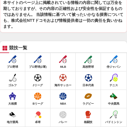
本サイトのページ上に掲載されている情報の内容に関しては万全を
期しておりますが、その内容の正確性および安全性を保証するもの
ではありません。 当該情報に基づいて被ったいかなる損害について
も、株式会社NTTドコモおよび情報提供者は一切の責任を負いかね
ます。
競技一覧
プロ野球
プロ野球(2軍)
MLB
高校野球
侍ジャパン
ゴルフ
Jリーグ
海外サッカー
日本代表
テニス
大相撲
Bリーグ
NBA
ラグビー
中央競馬
地方競馬
卓球
バレー
格闘技
バドミントン