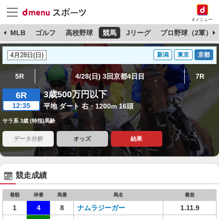
dメニュー
球
MLB
ゴルフ
高校野球
競馬
Jリーグ
プロ野球（2軍）
新潟
東京
京都
5R
4/28(日) 3回京都4日目
7R
3歳500万円以下
6R
12:35
平地 ダート 右・1200m 16頭
サラ系 3歳 (特指)馬齢
データ分析
オッズ
結果
競走成績
着順
枠番
馬番
馬名
着差
1
4
8
ナムラジーガー
1.11.9