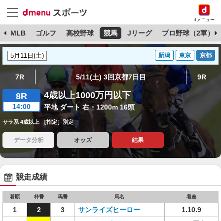
dメニュー
球
MLB
ゴルフ
高校野球
競馬
Jリーグ
プロ野球（2軍）
新潟
東京
京都
7R
5/11(土) 3回京都7日目
9R
4歳以上1000万円以下
8R
14:00
平地 ダート 右・1200m 16頭
サラ系 4歳以上 ［指定］別定
データ分析
オッズ
結果
競走成績
着順
枠番
馬番
馬名
着差
1
2
3
サンライズヒーロー
1.10.9