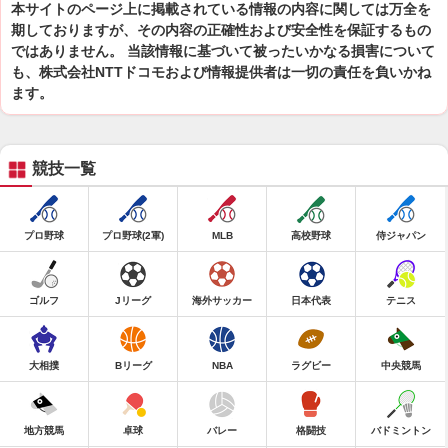
本サイトのページ上に掲載されている情報の内容に関しては万全を
期しておりますが、その内容の正確性および安全性を保証するもの
ではありません。 当該情報に基づいて被ったいかなる損害について
も、株式会社NTTドコモおよび情報提供者は一切の責任を負いかね
ます。
競技一覧
プロ野球
プロ野球(2軍)
MLB
高校野球
侍ジャパン
ゴルフ
Jリーグ
海外サッカー
日本代表
テニス
大相撲
Bリーグ
NBA
ラグビー
中央競馬
地方競馬
卓球
バレー
格闘技
バドミントン