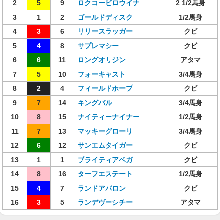
2
5
9
ロクコーピロウイナ
2 1/2馬身
3
1
2
ゴールドディスク
1/2馬身
4
3
6
リリースラッガー
クビ
5
4
8
サプレマシー
クビ
6
6
11
ロングオリジン
アタマ
7
5
10
フォーキャスト
3/4馬身
8
2
4
フィールドホープ
クビ
9
7
14
キングバル
3/4馬身
10
8
15
ナイティーナイナー
1/2馬身
11
7
13
マッキーグローリ
3/4馬身
12
6
12
サンエムタイガー
クビ
13
1
1
ブライティアベガ
クビ
14
8
16
ターフエステート
1/2馬身
15
4
7
ランドアバロン
クビ
16
3
5
ランデヴーシチー
アタマ