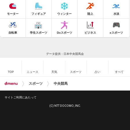
モーター
フィギュア
ウィンター
陸上
水泳
自転車
学生スポーツ
Doスポーツ
ビジネス
eスポーツ
データ提供：日本中央競馬会
TOP
ニュース
天気
スポーツ
占い
すべて
スポーツ
中央競馬
サイトご利用にあたって
(C) NTT DOCOMO, INC.