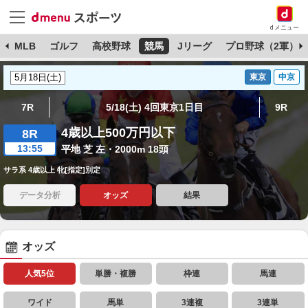
dメニュー
球
MLB
ゴルフ
高校野球
競馬
Jリーグ
プロ野球（2軍）
東京
中京
7R
5/18(土) 4回東京1日目
9R
4歳以上500万円以下
8R
13:55
平地 芝 左・2000m 18頭
サラ系 4歳以上 牝[指定]別定
データ分析
オッズ
結果
オッズ
人気5位
単勝・複勝
枠連
馬連
ワイド
馬単
3連複
3連単