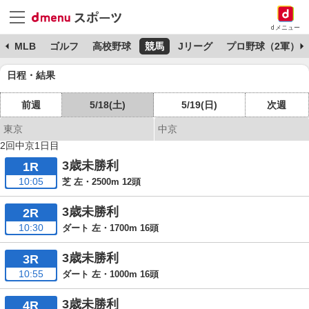
dメニュー
球
MLB
ゴルフ
高校野球
競馬
Jリーグ
プロ野球（2軍）
日程・結果
前週
5/18(土)
5/19(日)
次週
東京
中京
2回中京1日目
3歳未勝利
1R
10:05
芝 左・2500m 12頭
3歳未勝利
2R
10:30
ダート 左・1700m 16頭
3歳未勝利
3R
10:55
ダート 左・1000m 16頭
3歳未勝利
4R