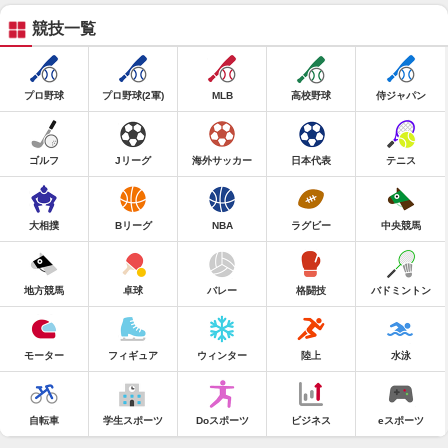
競技一覧
プロ野球
プロ野球(2軍)
MLB
高校野球
侍ジャパン
ゴルフ
Jリーグ
海外サッカー
日本代表
テニス
大相撲
Bリーグ
NBA
ラグビー
中央競馬
地方競馬
卓球
バレー
格闘技
バドミントン
モーター
フィギュア
ウィンター
陸上
水泳
自転車
学生スポーツ
Doスポーツ
ビジネス
eスポーツ