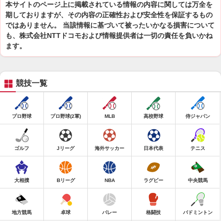
本サイトのページ上に掲載されている情報の内容に関しては万全を
期しておりますが、その内容の正確性および安全性を保証するもの
ではありません。 当該情報に基づいて被ったいかなる損害について
も、株式会社NTTドコモおよび情報提供者は一切の責任を負いかね
ます。
競技一覧
プロ野球
プロ野球(2軍)
MLB
高校野球
侍ジャパン
ゴルフ
Jリーグ
海外サッカー
日本代表
テニス
大相撲
Bリーグ
NBA
ラグビー
中央競馬
地方競馬
卓球
バレー
格闘技
バドミントン