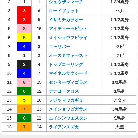
2
1
1
シュウザンマーチ
1 3/4馬身
3
3
6
ロードブリット
ハナ
4
3
5
イサミチカラオー
1 1/2馬身
5
8
16
アイティーラビット
2 1/2馬身
6
5
9
メイショウフビライ
2 1/2馬身
7
4
8
キャリバー
クビ
8
1
2
オースミファースト
クビ
9
2
4
トップコーリング
1 1/2馬身
10
4
7
マイネルサクシード
3 1/2馬身
11
8
15
センターヴィゴラス
1/2馬身
12
6
12
ナナヨークロス
1馬身
13
5
10
フジヤマワカギミ
アタマ
14
7
13
メイショウビガラス
3/4馬身
15
6
11
エイシンウエスタン
9馬身
16
7
14
ライアンスズカ
大差