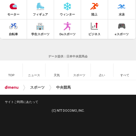
モーター
フィギュア
ウィンター
陸上
水泳
自転車
学生スポーツ
Doスポーツ
ビジネス
eスポーツ
データ提供：日本中央競馬会
TOP
ニュース
天気
スポーツ
占い
すべて
スポーツ
中央競馬
サイトご利用にあたって
(C) NTT DOCOMO, INC.