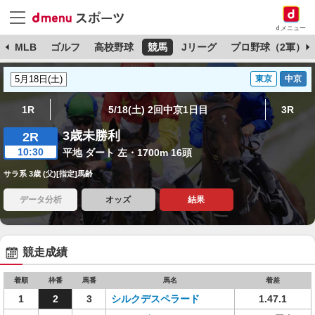
dメニュー
球
MLB
ゴルフ
高校野球
競馬
Jリーグ
プロ野球（2軍）
東京
中京
1R
5/18(土) 2回中京1日目
3R
3歳未勝利
2R
10:30
平地 ダート 左・1700m 16頭
サラ系 3歳 (父)[指定]馬齢
データ分析
オッズ
結果
競走成績
着順
枠番
馬番
馬名
着差
1
2
3
シルクデスペラード
1.47.1