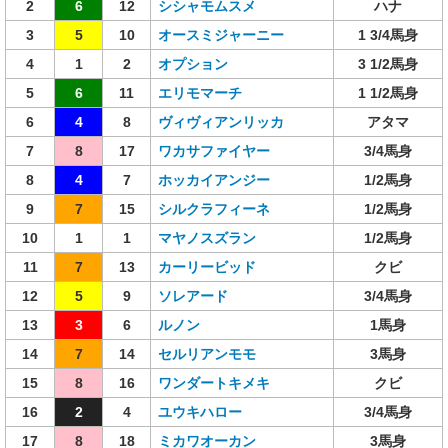
2
6
12
シシャモムスメ
ハナ
3
5
10
オースミジャーニー
1 3/4馬身
4
1
2
オプション
3 1/2馬身
5
6
11
エリモマーチ
1 1/2馬身
6
4
8
ヴィヴィアンリッカ
アタマ
7
8
17
ワカサファイヤー
3/4馬身
8
4
7
ホッカイアンジー
1/2馬身
9
7
15
シルクラフィーネ
1/2馬身
10
1
1
マヤノスズラン
1/2馬身
11
7
13
カーリービッド
クビ
12
5
9
ソレアード
3/4馬身
13
3
6
ルノン
1馬身
14
7
14
セルリアンモモ
3馬身
15
8
16
ワンダートキメキ
クビ
16
2
4
ユウキハロー
3/4馬身
17
8
18
ミカワオーカン
3馬身