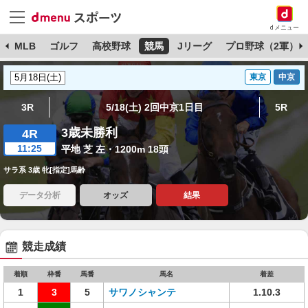
dメニュー
球
MLB
ゴルフ
高校野球
競馬
Jリーグ
プロ野球（2軍）
東京
中京
3R
5/18(土) 2回中京1日目
5R
3歳未勝利
4R
11:25
平地 芝 左・1200m 18頭
サラ系 3歳 牝[指定]馬齢
データ分析
オッズ
結果
競走成績
着順
枠番
馬番
馬名
着差
1
3
5
サワノシャンテ
1.10.3