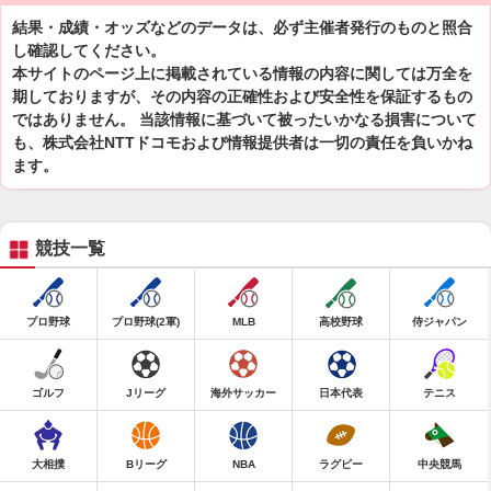
結果・成績・オッズなどのデータは、必ず主催者発行のものと照合
し確認してください。
本サイトのページ上に掲載されている情報の内容に関しては万全を
期しておりますが、その内容の正確性および安全性を保証するもの
ではありません。 当該情報に基づいて被ったいかなる損害について
も、株式会社NTTドコモおよび情報提供者は一切の責任を負いかね
ます。
競技一覧
プロ野球
プロ野球(2軍)
MLB
高校野球
侍ジャパン
ゴルフ
Jリーグ
海外サッカー
日本代表
テニス
大相撲
Bリーグ
NBA
ラグビー
中央競馬