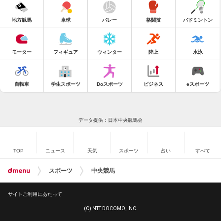
地方競馬
卓球
バレー
格闘技
バドミントン
モーター
フィギュア
ウィンター
陸上
水泳
自転車
学生スポーツ
Doスポーツ
ビジネス
eスポーツ
データ提供：日本中央競馬会
TOP
ニュース
天気
スポーツ
占い
すべて
スポーツ
中央競馬
サイトご利用にあたって
(C) NTT DOCOMO, INC.