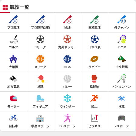
競技一覧
プロ野球
プロ野球(2軍)
MLB
高校野球
侍ジャパン
ゴルフ
Jリーグ
海外サッカー
日本代表
テニス
大相撲
Bリーグ
NBA
ラグビー
中央競馬
地方競馬
卓球
バレー
格闘技
バドミントン
モーター
フィギュア
ウィンター
陸上
水泳
自転車
学生スポーツ
Doスポーツ
ビジネス
eスポーツ