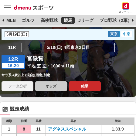
dメニュー
球
MLB
ゴルフ
高校野球
競馬
Jリーグ
プロ野球（2軍）
東京
中京
11R
5/19(日) 4回東京2日目
富嶽賞
12R
16:20
平地 芝 左・1600m 11頭
サラ系 4歳以上 (混合)[指定]別定
データ分析
オッズ
結果
競走成績
着順
枠番
馬番
馬名
着差
1
8
11
アグネススペシャル
1.33.9