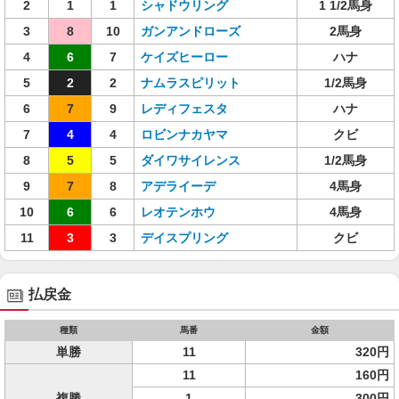
2
1
1
シャドウリング
1 1/2馬身
3
8
10
ガンアンドローズ
2馬身
4
6
7
ケイズヒーロー
ハナ
5
2
2
ナムラスピリット
1/2馬身
6
7
9
レディフェスタ
ハナ
7
4
4
ロビンナカヤマ
クビ
8
5
5
ダイワサイレンス
1/2馬身
9
7
8
アデライーデ
4馬身
10
6
6
レオテンホウ
4馬身
11
3
3
デイスプリング
クビ
払戻金
種類
馬番
金額
単勝
11
320円
11
160円
複勝
1
300円