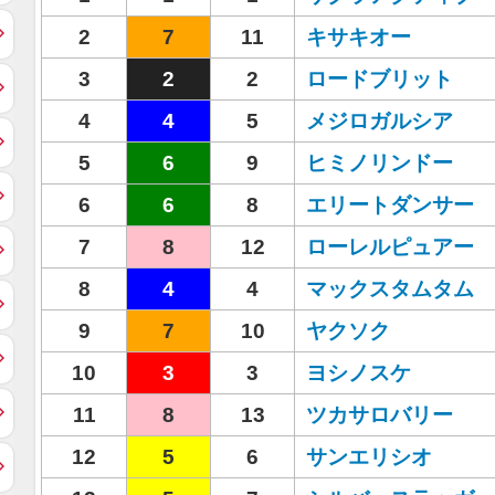
2
7
11
キサキオー
3
2
2
ロードブリット
4
4
5
メジロガルシア
5
6
9
ヒミノリンドー
6
6
8
エリートダンサー
7
8
12
ローレルピュアー
8
4
4
マックスタムタム
9
7
10
ヤクソク
10
3
3
ヨシノスケ
11
8
13
ツカサロバリー
12
5
6
サンエリシオ