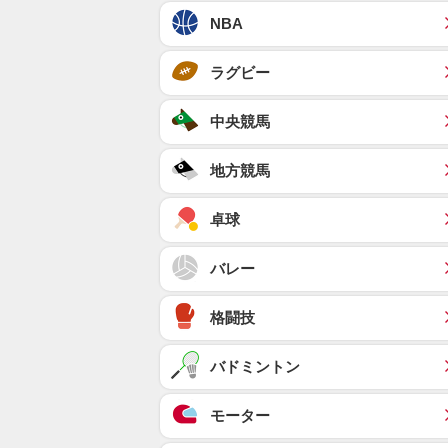
NBA
ラグビー
中央競馬
地方競馬
卓球
バレー
格闘技
バドミントン
モーター