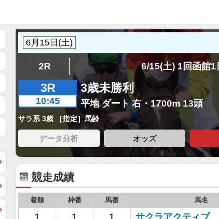
2R
6/15(土) 1回函館
3R
3歳未勝利
10:45
平地 ダート 右・1700m 13頭
サラ系 3歳 ［指定］馬齢
データ分析
オッズ
競走成績
着順
枠番
馬番
馬名
1
1
1
サクラアクティブ