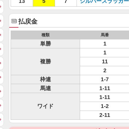
13
5
7
シルバースラッガー
払戻金
種類
馬番
単勝
1
1
複勝
11
2
枠連
1-7
馬連
1-11
1-11
ワイド
1-2
2-11