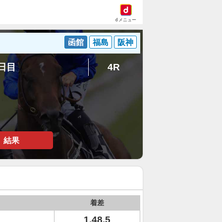
dメニュー
函館
福島
阪神
1日目
4R
結果
着差
1.48.5