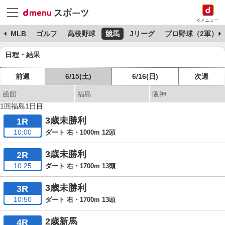
dメニュー
球
MLB
ゴルフ
高校野球
競馬
Jリーグ
プロ野球（2軍）
日程・結果
前週
6/15(土)
6/16(日)
次週
函館
福島
阪神
1回福島1日目
3歳未勝利
1R
10:00
ダート 右・1000m 12頭
3歳未勝利
2R
10:25
ダート 右・1700m 13頭
3歳未勝利
3R
10:50
ダート 右・1700m 13頭
2歳新馬
4R