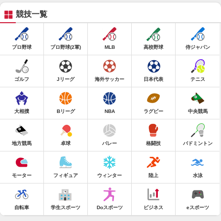
競技一覧
プロ野球
プロ野球(2軍)
MLB
高校野球
侍ジャパン
ゴルフ
Jリーグ
海外サッカー
日本代表
テニス
大相撲
Bリーグ
NBA
ラグビー
中央競馬
地方競馬
卓球
バレー
格闘技
バドミントン
モーター
フィギュア
ウィンター
陸上
水泳
自転車
学生スポーツ
Doスポーツ
ビジネス
eスポーツ