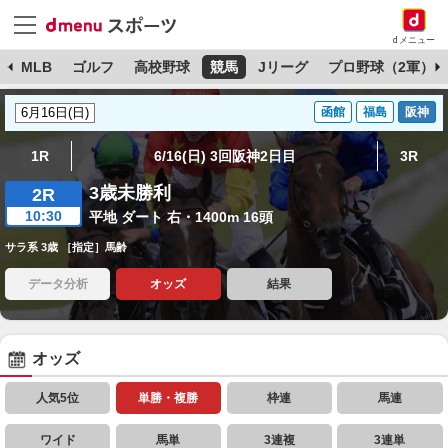
dメニュー
球
MLB
ゴルフ
高校野球
競馬
Jリーグ
プロ野球（2軍）
函館
福島
阪神
1R
6/16(日) 3回阪神2日目
3R
3歳未勝利
2R
10:30
平地 ダート 右・1400m 16頭
サラ系 3歳 ［指定］馬齢
データ分析
オッズ
結果
オッズ
人気5位
単勝・複勝
枠連
馬連
ワイド
馬単
3連複
3連単