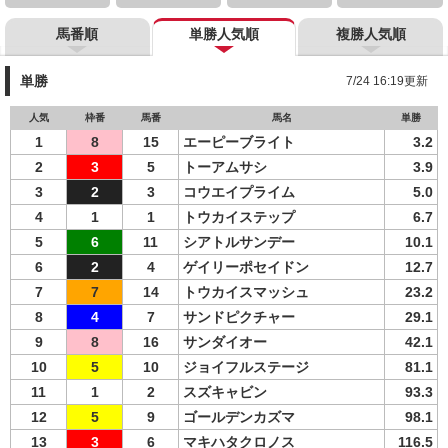
馬番順
単勝人気順
複勝人気順
単勝
7/24 16:19更新
人気
枠番
馬番
馬名
単勝
1
8
15
エーピーブライト
3.2
2
3
5
トーアムサシ
3.9
3
2
3
コウエイプライム
5.0
4
1
1
トウカイステップ
6.7
5
6
11
シアトルサンデー
10.1
6
2
4
ゲイリーポセイドン
12.7
7
7
14
トウカイスマッシュ
23.2
8
4
7
サンドピクチャー
29.1
9
8
16
サンダイオー
42.1
10
5
10
ジョイフルステージ
81.1
11
1
2
スズキャビン
93.3
12
5
9
ゴールデンカズマ
98.1
13
3
6
マキハタクロノス
116.5