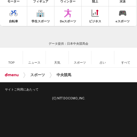
モーター
フィギュア
ウィンター
陸上
水泳
自転車
学生スポーツ
Doスポーツ
ビジネス
eスポーツ
データ提供：日本中央競馬会
TOP
ニュース
天気
スポーツ
占い
すべて
スポーツ
中央競馬
サイトご利用にあたって
(C) NTT DOCOMO, INC.