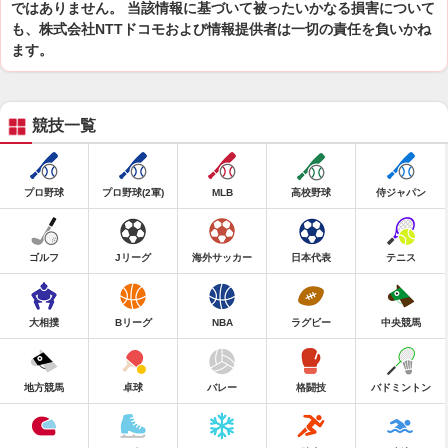
ではありません。 当該情報に基づいて被ったいかなる損害について
も、株式会社NTTドコモおよび情報提供者は一切の責任を負いかね
ます。
競技一覧
プロ野球
プロ野球(2軍)
MLB
高校野球
侍ジャパン
ゴルフ
Jリーグ
海外サッカー
日本代表
テニス
大相撲
Bリーグ
NBA
ラグビー
中央競馬
地方競馬
卓球
バレー
格闘技
バドミントン