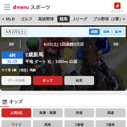
dメニュー
球
MLB
ゴルフ
高校野球
競馬
Jリーグ
プロ野球（2軍）
函館
福島
阪神
3R
6/22(土) 1回函館3日目
5R
2歳新馬
4R
11:15
平地 ダート 右・1000m 11頭
サラ系 2歳 ［指定］馬齢
データ分析
オッズ
結果
オッズ
人気5位
単勝・複勝
枠連
馬連
ワイド
馬単
3連複
3連単