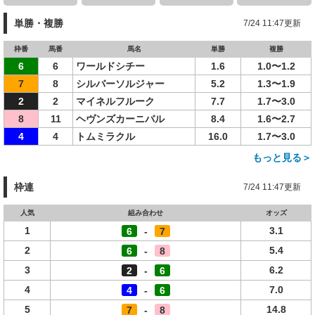
単勝・複勝
7/24 11:47更新
枠番
馬番
馬名
単勝
複勝
6
6
ワールドシチー
1.6
1.0〜1.2
7
8
シルバーソルジャー
5.2
1.3〜1.9
2
2
マイネルフルーク
7.7
1.7〜3.0
8
11
ヘヴンズカーニバル
8.4
1.6〜2.7
4
4
トムミラクル
16.0
1.7〜3.0
もっと見る＞
枠連
7/24 11:47更新
人気
組み合わせ
オッズ
1
3.1
6
-
7
2
5.4
6
-
8
3
6.2
2
-
6
4
7.0
4
-
6
5
14.8
7
-
8