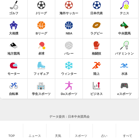
ゴルフ
Jリーグ
海外サッカー
日本代表
テニス
大相撲
Bリーグ
NBA
ラグビー
中央競馬
地方競馬
卓球
バレー
格闘技
バドミントン
モーター
フィギュア
ウィンター
陸上
水泳
自転車
学生スポーツ
Doスポーツ
ビジネス
eスポーツ
データ提供：日本中央競馬会
TOP
ニュース
天気
スポーツ
占い
すべて