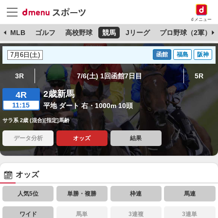
dメニュー
球
MLB
ゴルフ
高校野球
競馬
Jリーグ
プロ野球（2軍）
函館
福島
阪神
3R
7/6(土) 1回函館7日目
5R
2歳新馬
4R
11:15
平地 ダート 右・1000m 10頭
サラ系 2歳 (混合)[指定]馬齢
データ分析
オッズ
結果
オッズ
人気5位
単勝・複勝
枠連
馬連
ワイド
馬単
3連複
3連単