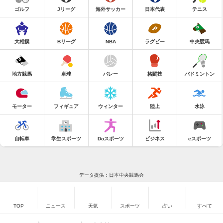
ゴルフ
Jリーグ
海外サッカー
日本代表
テニス
大相撲
Bリーグ
NBA
ラグビー
中央競馬
地方競馬
卓球
バレー
格闘技
バドミントン
モーター
フィギュア
ウィンター
陸上
水泳
自転車
学生スポーツ
Doスポーツ
ビジネス
eスポーツ
データ提供：日本中央競馬会
TOP
ニュース
天気
スポーツ
占い
すべて