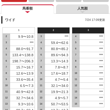
馬番順
人気順
ワイド
7/24 17:09更新
1
2
3
9.9〜10.8
***
***
2
3
4
***
59.4〜62.6
***
3
4
5
88.0〜91.7
80.8〜85.2
***
4
5
6
133.4〜138.8
89.6〜94.3
***
5
6
7
198.7〜206.3
13.3〜14.3
***
6
7
8
15.7〜16.7
7.8〜8.7
***
7
8
9
12.6〜13.9
17.6〜18.7
***
8
9
10
33.6〜35.4
4.7〜5.4
***
9
10
11
6.5〜7.3
32.1〜34.0
***
10
11
12
40.9〜42.8
19.9〜21.3
***
11
12
13
32.7〜34.6
4.9〜5.7
***
12
13
14
9.3〜10.6
50.7〜53.5
***
13
14
15