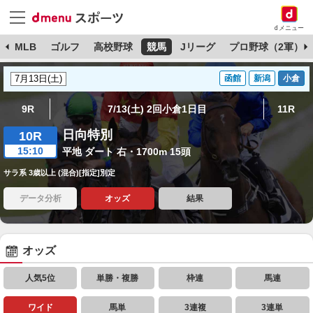
dメニュー
球
MLB
ゴルフ
高校野球
競馬
Jリーグ
プロ野球（2軍）
函館
新潟
小倉
9R
7/13(土) 2回小倉1日目
11R
日向特別
10R
15:10
平地 ダート 右・1700m 15頭
サラ系 3歳以上 (混合)[指定]別定
データ分析
オッズ
結果
オッズ
人気5位
単勝・複勝
枠連
馬連
ワイド
馬単
3連複
3連単