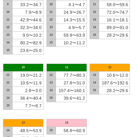
33.2〜34.7
4.1〜4.7
58.0〜59.6
9
10
11
7.9〜8.9
24.9〜26.7
72.0〜74.7
10
11
12
42.9〜44.6
14.3〜15.5
16.1〜18.1
11
12
13
32.3〜34.0
4.9〜5.7
89.0〜91.0
12
13
14
9.0〜10.2
59.9〜63.9
28.2〜29.6
13
14
15
80.2〜82.9
10.2〜11.2
14
15
23.6〜25.0
15
10
11
12
19.0〜21.2
77.7〜80.3
10.6〜12.0
11
12
13
10.6〜11.9
27.8〜31.0
187.6〜192.6
12
13
14
2.8〜3.0
157.4〜160.1
28.2〜29.6
13
14
15
36.4〜40.4
39.6〜41.2
14
15
7.7〜8.7
15
13
14
48.5〜53.9
58.8〜60.9
14
15