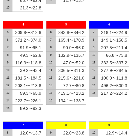
88.7〜92.4
12.7〜13.7
14
15
21.3〜22.8
15
4
5
6
309.8〜312.6
343.8〜346.2
218.1〜224.9
5
6
7
371.2〜374.0
165.4〜170.9
149.1〜158.5
6
7
8
91.9〜95.1
90.0〜96.0
207.5〜211.4
7
8
9
49.3〜52.6
132.9〜135.7
66.8〜73.8
8
9
10
116.3〜118.8
47.0〜52.0
332.5〜337.2
9
10
11
39.2〜43.4
306.5〜311.3
277.9〜284.5
10
11
12
181.5〜184.5
215.6〜221.0
100.9〜111.8
11
12
13
208.1〜213.6
72.7〜80.8
496.2〜500.3
12
13
14
59.3〜65.9
419.1〜423.2
217.2〜224.2
13
14
15
223.7〜226.1
134.1〜138.7
14
15
89.2〜92.3
15
7
8
9
12.6〜13.7
22.0〜23.8
12.9〜14.4
8
9
10