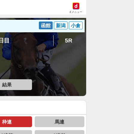
dメニュー
函館
新潟
小倉
6日目
5R
結果
枠連
馬連