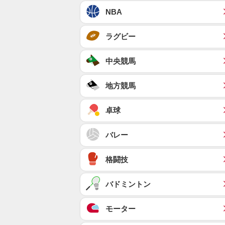
NBA
ラグビー
中央競馬
地方競馬
卓球
バレー
格闘技
バドミントン
モーター