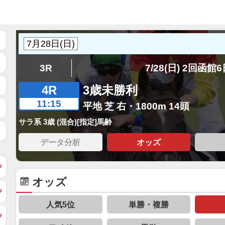
3R
7/28(日) 2回函館
4R
3歳未勝利
11:15
平地 芝 右・1800m 14頭
サラ系 3歳 (混合)[指定]馬齢
データ分析
オッズ
オッズ
人気5位
単勝・複勝