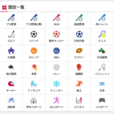
競技一覧
プロ野球
プロ野球(2軍)
MLB
高校野球
侍ジャパン
ゴルフ
Jリーグ
海外サッカー
日本代表
テニス
大相撲
Bリーグ
NBA
ラグビー
中央競馬
地方競馬
卓球
バレー
格闘技
バドミントン
モーター
フィギュア
ウィンター
陸上
水泳
自転車
学生スポーツ
Doスポーツ
ビジネス
eスポーツ