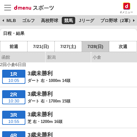
dメニュー
球
MLB
ゴルフ
高校野球
競馬
Jリーグ
プロ野球（2軍）
日程・結果
前週
7/21(日)
7/27(土)
7/28(日)
次週
函館
新潟
小倉
2回小倉6日目
3歳未勝利
1R
10:05
ダート 右・1000m 14頭
3歳未勝利
2R
10:30
ダート 右・1700m 15頭
3歳未勝利
3R
10:55
芝 右・1200m 16頭
3歳未勝利
4R