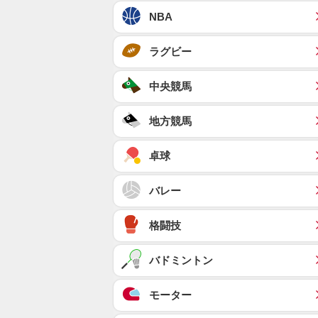
NBA
ラグビー
中央競馬
地方競馬
卓球
バレー
格闘技
バドミントン
モーター