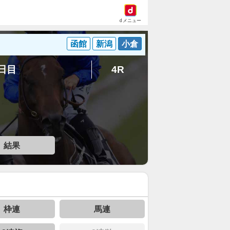
dメニュー
函館
新潟
小倉
6日目
4R
結果
枠連
馬連