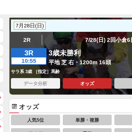
2R
7/28(日) 2回小倉
3R
3歳未勝利
10:55
平地 芝 右・1200m 16頭
サラ系 3歳 ［指定］馬齢
データ分析
オッズ
オッズ
人気5位
単勝・複勝