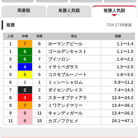
馬番順
単勝人気順
複勝人気順
複勝
7/24 17:09更新
人気
枠番
馬番
馬名
複勝
1
7
8
ホーマンアピール
1.1〜1.4
1
6
6
ゴールデンキャスト
1.1〜1.5
3
6
7
ブイソロン
1.4〜2.2
4
4
4
イサミペガサス
1.5〜2.5
5
5
5
コスモブルーノート
1.8〜3.0
6
1
1
ミッシーシャロム
5.9〜11.2
7
2
2
ダイセングレイス
7.4〜14.3
8
3
3
スターオブティアラ
12.4〜24.2
9
7
9
ミワアンドマリー
13.4〜26.1
9
8
11
キャンディガール
13.4〜26.2
11
8
10
カズノフクヒメ
24.1〜47.1