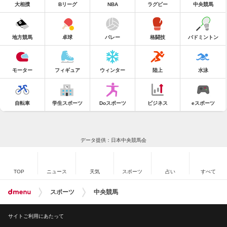
大相撲
Bリーグ
NBA
ラグビー
中央競馬
地方競馬
卓球
バレー
格闘技
バドミントン
モーター
フィギュア
ウィンター
陸上
水泳
自転車
学生スポーツ
Doスポーツ
ビジネス
eスポーツ
データ提供：日本中央競馬会
TOP
ニュース
天気
スポーツ
占い
すべて
スポーツ
中央競馬
サイトご利用にあたって