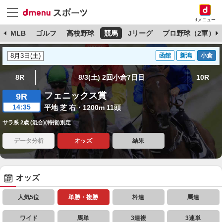
dメニュー
球
MLB
ゴルフ
高校野球
競馬
Jリーグ
プロ野球（2軍）
函館
新潟
小倉
8R
8/3(土) 2回小倉7日目
10R
フェニックス賞
9R
14:35
平地 芝 右・1200m 11頭
サラ系 2歳 (混合)(特指)別定
データ分析
オッズ
結果
オッズ
人気5位
単勝・複勝
枠連
馬連
ワイド
馬単
3連複
3連単