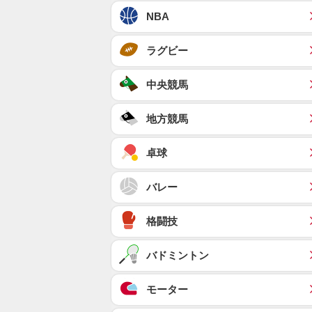
NBA
ラグビー
中央競馬
地方競馬
卓球
バレー
格闘技
バドミントン
モーター