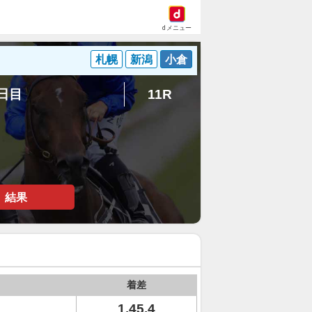
dメニュー
札幌
新潟
小倉
4日目
11R
結果
着差
1.45.4