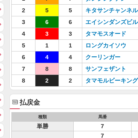
2
5
5
キタサンチャンネル
3
6
6
エイシンダンズビル
4
3
3
タマモスオード
5
1
1
ロングカイソウ
6
4
4
クーリンガー
7
8
8
サンフェザント
8
2
2
タマモルビーキング
払戻金
種類
馬番
単勝
7
7