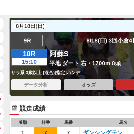
9R
8/18(日) 3回小倉
10R
阿蘇S
15:10
平地 ダート 右・1700m 8頭
サラ系 3歳以上 (混合)[指定]ハンデ
データ分析
オッズ
競走成績
着順
枠番
馬番
馬名
1
7
7
ダンシングテン