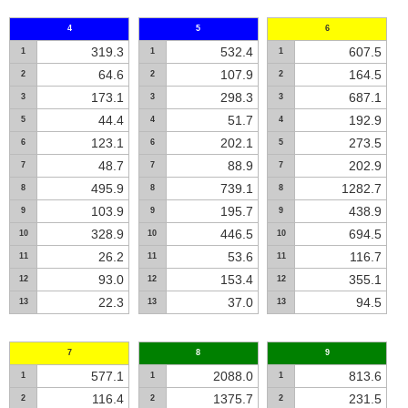
4
5
6
319.3
532.4
607.5
1
1
1
64.6
107.9
164.5
2
2
2
173.1
298.3
687.1
3
3
3
44.4
51.7
192.9
5
4
4
123.1
202.1
273.5
6
6
5
48.7
88.9
202.9
7
7
7
495.9
739.1
1282.7
8
8
8
103.9
195.7
438.9
9
9
9
328.9
446.5
694.5
10
10
10
26.2
53.6
116.7
11
11
11
93.0
153.4
355.1
12
12
12
22.3
37.0
94.5
13
13
13
7
8
9
577.1
2088.0
813.6
1
1
1
116.4
1375.7
231.5
2
2
2