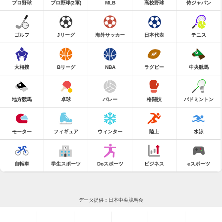
プロ野球
プロ野球(2軍)
MLB
高校野球
侍ジャパン
ゴルフ
Jリーグ
海外サッカー
日本代表
テニス
大相撲
Bリーグ
NBA
ラグビー
中央競馬
地方競馬
卓球
バレー
格闘技
バドミントン
モーター
フィギュア
ウィンター
陸上
水泳
自転車
学生スポーツ
Doスポーツ
ビジネス
eスポーツ
データ提供：日本中央競馬会