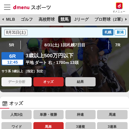
dメニュー
球
MLB
ゴルフ
高校野球
競馬
Jリーグ
プロ野球（2軍）
札幌
新潟
5R
8/31(土) 1回札幌7日目
7R
3歳以上500万円以下
6R
12:45
平地 ダート 右・1700m 13頭
サラ系 3歳以上 ［指定］別定
データ分析
オッズ
結果
オッズ
人気5位
単勝・複勝
枠連
馬連
ワイド
馬単
3連複
3連単