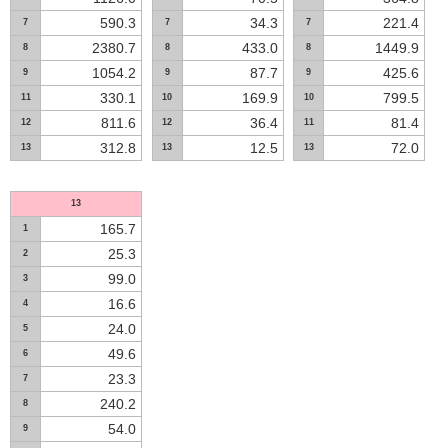
590.3
34.3
221.4
7
7
7
2380.7
433.0
1449.9
8
8
8
1054.2
87.7
425.6
9
9
9
330.1
169.9
799.5
11
10
10
811.6
36.4
81.4
12
12
11
312.8
12.5
72.0
13
13
13
13
165.7
1
25.3
2
99.0
3
16.6
4
24.0
5
49.6
6
23.3
7
240.2
8
54.0
9