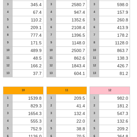
345.4
2580.7
598.0
3
3
3
67.4
947.4
157.9
4
4
4
110.2
1352.6
260.8
5
5
5
209.1
2108.4
413.9
6
6
6
777.4
1396.5
178.2
8
7
7
171.5
1148.0
1128.0
9
9
8
489.9
2500.7
863.7
10
10
10
48.5
862.6
138.3
11
11
11
166.2
1843.4
426.7
12
12
12
37.7
604.1
81.2
13
13
13
10
11
12
1539.8
209.5
982.0
1
1
1
829.3
41.4
181.2
2
2
2
1654.3
132.4
547.3
3
3
3
555.3
22.0
132.6
4
4
4
752.9
38.8
209.2
5
5
5
1126.0
70.5
364.8
6
6
6