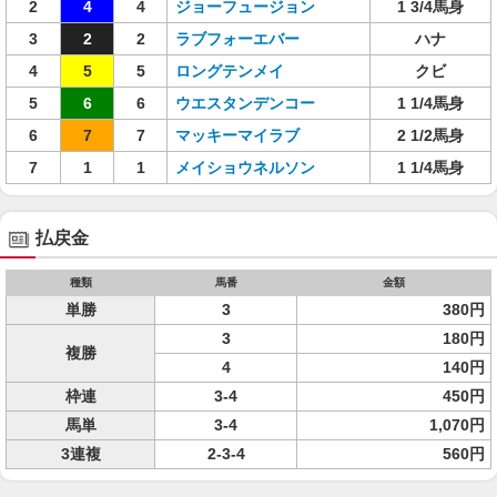
2
4
4
ジョーフュージョン
1 3/4馬身
3
2
2
ラブフォーエバー
ハナ
4
5
5
ロングテンメイ
クビ
5
6
6
ウエスタンデンコー
1 1/4馬身
6
7
7
マッキーマイラブ
2 1/2馬身
7
1
1
メイショウネルソン
1 1/4馬身
払戻金
種類
馬番
金額
単勝
3
380円
3
180円
複勝
4
140円
枠連
3-4
450円
馬単
3-4
1,070円
3連複
2-3-4
560円