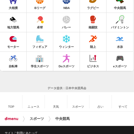
大相撲
Bリーグ
NBA
ラグビー
中央競馬
地方競馬
卓球
バレー
格闘技
バドミントン
モーター
フィギュア
ウィンター
陸上
水泳
自転車
学生スポーツ
Doスポーツ
ビジネス
eスポーツ
データ提供：日本中央競馬会
TOP
ニュース
天気
スポーツ
占い
すべて
スポーツ
中央競馬
サイトご利用にあたって