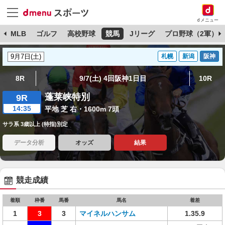
dメニュー
球
MLB
ゴルフ
高校野球
競馬
Jリーグ
プロ野球（2軍）
札幌
新潟
阪神
8R
9/7(土) 4回阪神1日目
10R
蓬莱峡特別
9R
14:35
平地 芝 右・1600m 7頭
サラ系 3歳以上 (特指)別定
データ分析
オッズ
結果
競走成績
着順
枠番
馬番
馬名
着差
1
3
3
マイネルハンサム
1.35.9