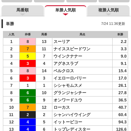
馬番順
単勝人気順
複勝人気順
単勝
7/24 11:36更新
人気
枠番
馬番
馬名
単勝
1
8
13
スーリア
2.2
2
7
11
ナイススピードワン
3.3
3
5
7
ウインクナナー
9.0
4
3
4
アグネスラブ
9.1
5
8
14
ベルクロス
15.4
6
3
3
イエローロバリー
17.0
7
1
1
シシャモムスメ
26.1
8
6
10
グランジャシチー
27.8
9
6
9
オンワードユウ
36.5
10
7
12
ローカス
40.7
11
2
2
シャンハイウイング
60.4
12
4
5
イットービコー
94.3
13
4
6
トップレディスター
126.6