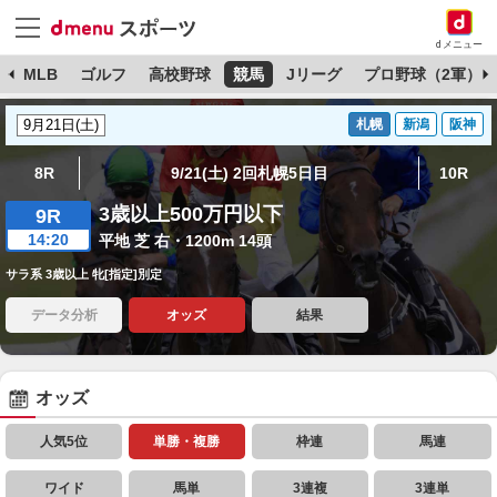
dメニュー
球
MLB
ゴルフ
高校野球
競馬
Jリーグ
プロ野球（2軍）
札幌
新潟
阪神
8R
9/21(土) 2回札幌5日目
10R
3歳以上500万円以下
9R
14:20
平地 芝 右・1200m 14頭
サラ系 3歳以上 牝[指定]別定
データ分析
オッズ
結果
オッズ
人気5位
単勝・複勝
枠連
馬連
ワイド
馬単
3連複
3連単