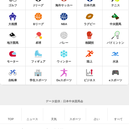
ゴルフ
Jリーグ
海外サッカー
日本代表
テニス
大相撲
Bリーグ
NBA
ラグビー
中央競馬
地方競馬
卓球
バレー
格闘技
バドミントン
モーター
フィギュア
ウィンター
陸上
水泳
自転車
学生スポーツ
Doスポーツ
ビジネス
eスポーツ
データ提供：日本中央競馬会
TOP
ニュース
天気
スポーツ
占い
すべて