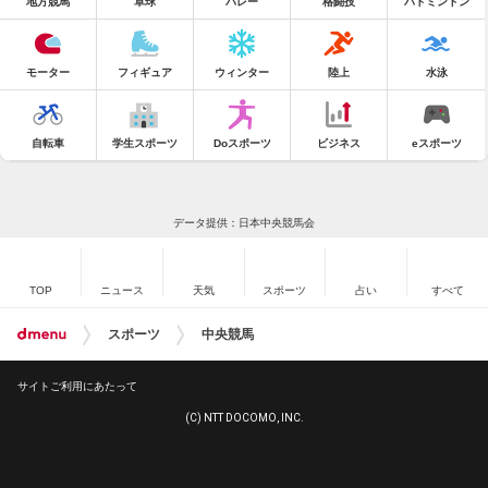
地方競馬
卓球
バレー
格闘技
バドミントン
モーター
フィギュア
ウィンター
陸上
水泳
自転車
学生スポーツ
Doスポーツ
ビジネス
eスポーツ
データ提供：日本中央競馬会
TOP
ニュース
天気
スポーツ
占い
すべて
スポーツ
中央競馬
サイトご利用にあたって
(C) NTT DOCOMO, INC.