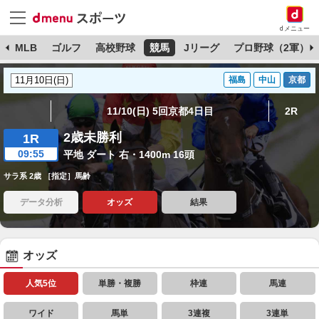
dメニュー
球
MLB
ゴルフ
高校野球
競馬
Jリーグ
プロ野球（2軍）
福島
中山
京都
11/10(日) 5回京都4日目
2R
2歳未勝利
1R
09:55
平地 ダート 右・1400m 16頭
サラ系 2歳 ［指定］馬齢
データ分析
オッズ
結果
オッズ
人気5位
単勝・複勝
枠連
馬連
ワイド
馬単
3連複
3連単