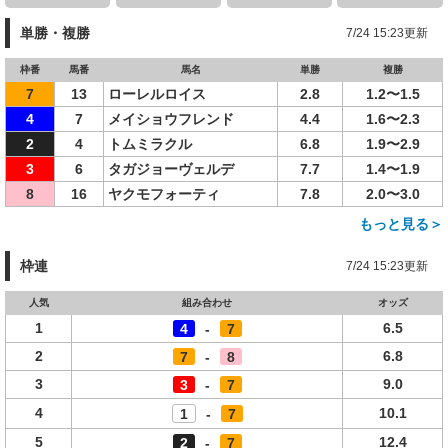
単勝・複勝
7/24 15:23更新
枠番
馬番
馬名
単勝
複勝
7
13
ローレルロイス
2.8
1.2〜1.5
4
7
メイショウフレンド
4.4
1.6〜2.3
2
4
トムミラクル
6.8
1.9〜2.9
3
6
タガジョーヴェルデ
7.7
1.4〜1.9
8
16
ヤクモフォーティ
7.8
2.0〜3.0
もっと見る＞
枠連
7/24 15:23更新
人気
組み合わせ
オッズ
1
6.5
4
-
7
2
6.8
7
-
8
3
9.0
3
-
7
4
10.1
1
-
7
5
12.4
2
-
7