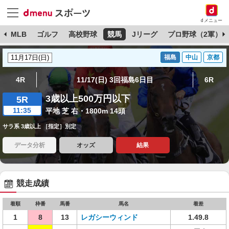
dメニュー
球
MLB
ゴルフ
高校野球
競馬
Jリーグ
プロ野球（2軍）
福島
中山
京都
4R
11/17(日) 3回福島6日目
6R
3歳以上500万円以下
5R
11:35
平地 芝 右・1800m 14頭
サラ系 3歳以上 ［指定］別定
データ分析
オッズ
結果
競走成績
着順
枠番
馬番
馬名
着差
1
8
13
レガシーウィンド
1.49.8