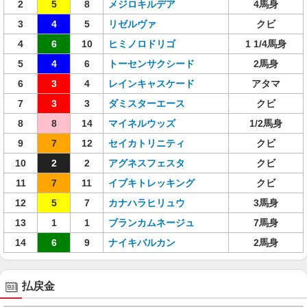
2
5
8
メジロキルデア
4馬身
3
4
5
リゼルヴァ
クビ
4
6
10
ヒミノロドリゴ
1 1/4馬身
5
4
6
トーセンサクシード
2馬身
6
3
4
レインキャスケード
アタマ
7
3
3
ダミスターエース
クビ
8
8
14
マイネルウッズ
1/2馬身
9
7
12
セイカトリニティ
クビ
10
2
2
アグネスフェスタ
クビ
11
7
11
イブキトレッキング
クビ
12
5
7
カナハラヒリュウ
3馬身
13
1
1
ブランカムネージュ
7馬身
14
6
9
ナイキバルカン
2馬身
払戻金