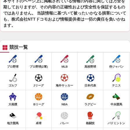
本サイトのページ上に掲載されている情報の内容に関しては万全を
期しておりますが、その内容の正確性および安全性を保証するもの
ではありません。 当該情報に基づいて被ったいかなる損害について
も、株式会社NTTドコモおよび情報提供者は一切の責任を負いかね
ます。
競技一覧
プロ野球
プロ野球(2軍)
MLB
高校野球
侍ジャパン
ゴルフ
Jリーグ
海外サッカー
日本代表
テニス
大相撲
Bリーグ
NBA
ラグビー
中央競馬
地方競馬
卓球
バレー
格闘技
バドミントン