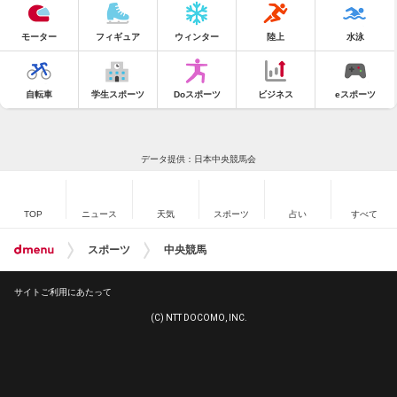
モーター
フィギュア
ウィンター
陸上
水泳
自転車
学生スポーツ
Doスポーツ
ビジネス
eスポーツ
データ提供：日本中央競馬会
TOP
ニュース
天気
スポーツ
占い
すべて
スポーツ
中央競馬
サイトご利用にあたって
(C) NTT DOCOMO, INC.