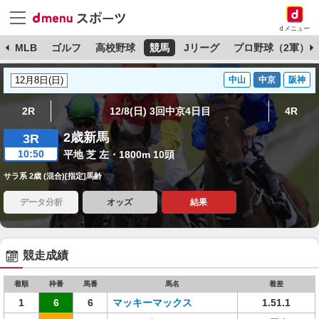
dメニュー
球
MLB
ゴルフ
高校野球
競馬
Jリーグ
プロ野球（2軍）
中山
中京
阪神
2R
12/8(日) 3回中京4日目
4R
2歳新馬
3R
10:50
平地 芝 左・1800m 10頭
サラ系 2歳 (混合)[指定]馬齢
データ分析
オッズ
結果
競走成績
着順
枠番
馬番
馬名
着差
1
6
6
マッキーマックス
1.51.1