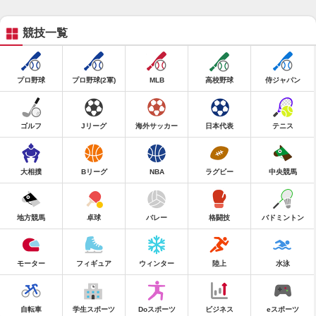
競技一覧
プロ野球
プロ野球(2軍)
MLB
高校野球
侍ジャパン
ゴルフ
Jリーグ
海外サッカー
日本代表
テニス
大相撲
Bリーグ
NBA
ラグビー
中央競馬
地方競馬
卓球
バレー
格闘技
バドミントン
モーター
フィギュア
ウィンター
陸上
水泳
自転車
学生スポーツ
Doスポーツ
ビジネス
eスポーツ