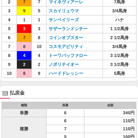
2
7
7
マイネヴィアーレ
7馬身
3
5
5
スカイリュウマ
3/4馬身
4
1
1
サンベイリーズ
ハナ
5
3
3
サザーランドシチー
1 1/2馬身
6
7
8
コインオブスター
2 1/2馬身
7
8
10
コスモアビリティ
3/4馬身
8
4
4
トーワバッファロー
3 1/2馬身
9
2
2
ノボリテイオー
3 1/2馬身
10
8
9
ハードドレッシー
5馬身
払戻金
種類
馬番
金額
単勝
6
340円
6
110円
複勝
7
110円
5
100円