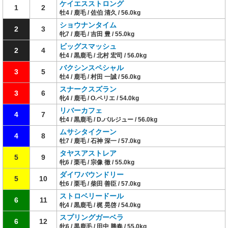
ケイエスストロング
1
2
牡4 / 鹿毛 / 佐伯 清久 / 56.0kg
ショウナンタイム
2
3
牝7 / 鹿毛 / 吉田 豊 / 55.0kg
ビッグスマッシュ
2
4
牡4 / 黒鹿毛 / 北村 宏司 / 56.0kg
バクシンスペシャル
3
5
牡4 / 鹿毛 / 村田 一誠 / 56.0kg
スナークスズラン
3
6
牝4 / 鹿毛 / O.ペリエ / 54.0kg
リバーカフェ
4
7
牡4 / 黒鹿毛 / D.バルジュー / 56.0kg
ムサシタイクーン
4
8
牡7 / 鹿毛 / 石神 深一 / 57.0kg
タヤスアストレア
5
9
牝6 / 栗毛 / 宗像 徹 / 55.0kg
ダイワバウンドリー
5
10
牡6 / 栗毛 / 柴田 善臣 / 57.0kg
ストロベリードール
6
11
牝4 / 黒鹿毛 / 梶 晃啓 / 54.0kg
スプリングガーベラ
6
12
牝6 / 黒鹿毛 / 田中 勝春 / 55.0kg