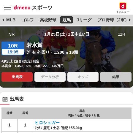
dメニュー
球
MLB
ゴルフ
高校野球
競馬
Jリーグ
プロ野球（2軍）
9R
1月25日(土) 1回中山7日
11R
若水賞
10R
15:05
芝 右 外回り・1,200m 16頭
4歳以上 (混合)[指定] 別定
本賞金：1,450、580、360、220、145万円
出馬表
データ分析
オッズ
結果
出馬表
馬名
枠番
馬番
馬齢 / 毛色 / 騎手 / 斤量
ヒロシュガー
1
1
牝6 / 鹿毛 / 土谷 智紀 / 55.0kg