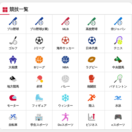
競技一覧
プロ野球
プロ野球(2軍)
MLB
高校野球
侍ジャパン
ゴルフ
Jリーグ
海外サッカー
日本代表
テニス
大相撲
Bリーグ
NBA
ラグビー
中央競馬
地方競馬
卓球
バレー
格闘技
バドミントン
モーター
フィギュア
ウィンター
陸上
水泳
自転車
学生スポーツ
Doスポーツ
ビジネス
eスポーツ