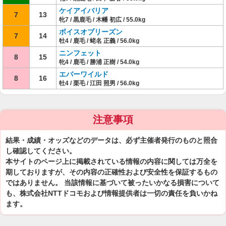
ケイアイバリア
7
13
牝7 / 黒鹿毛 / 木幡 初広 / 55.0kg
ボイスオブリーズン
7
14
牡4 / 鹿毛 / 蛯名 正義 / 56.0kg
ニンフェット
8
15
牝4 / 鹿毛 / 勝浦 正樹 / 54.0kg
エバーワイルド
8
16
牡4 / 栗毛 / 江田 照男 / 56.0kg
注意事項
結果・成績・オッズなどのデータは、必ず主催者発行のものと照合
し確認してください。
本サイトのページ上に掲載されている情報の内容に関しては万全を
期しておりますが、その内容の正確性および安全性を保証するもの
ではありません。 当該情報に基づいて被ったいかなる損害について
も、株式会社NTTドコモおよび情報提供者は一切の責任を負いかね
ます。