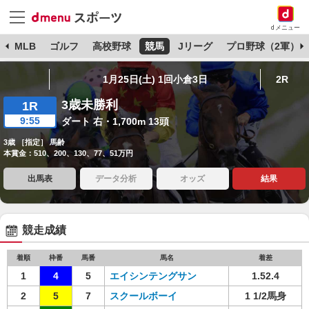
dメニュー
球
MLB
ゴルフ
高校野球
競馬
Jリーグ
プロ野球（2軍）
1月25日(土) 1回小倉3日
2R
3歳未勝利
1R
9:55
ダート 右・1,700m 13頭
3歳 ［指定］ 馬齢
本賞金：510、200、130、77、51万円
出馬表
データ分析
オッズ
結果
競走成績
着順
枠番
馬番
馬名
着差
1
4
5
エイシンテングサン
1.52.4
2
5
7
スクールボーイ
1 1/2馬身