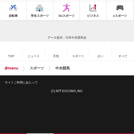
自転車
学生スポーツ
Doスポーツ
ビジネス
eスポーツ
データ提供：日本中央競馬会
TOP
ニュース
天気
スポーツ
占い
すべて
スポーツ
中央競馬
サイトご利用にあたって
(C) NTT DOCOMO, INC.