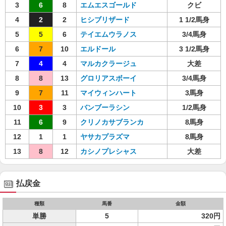
3
6
8
エムエスゴールド
クビ
4
2
2
ヒシブリザード
1 1/2馬身
5
5
6
テイエムウラノス
3/4馬身
6
7
10
エルドール
3 1/2馬身
7
4
4
マルカクラージュ
大差
8
8
13
グロリアスボーイ
3/4馬身
9
7
11
マイウィンハート
3馬身
10
3
3
バンブーラシン
1/2馬身
11
6
9
クリノカサブランカ
8馬身
12
1
1
ヤサカプラズマ
8馬身
13
8
12
カシノプレシャス
大差
払戻金
種類
馬番
金額
単勝
5
320円