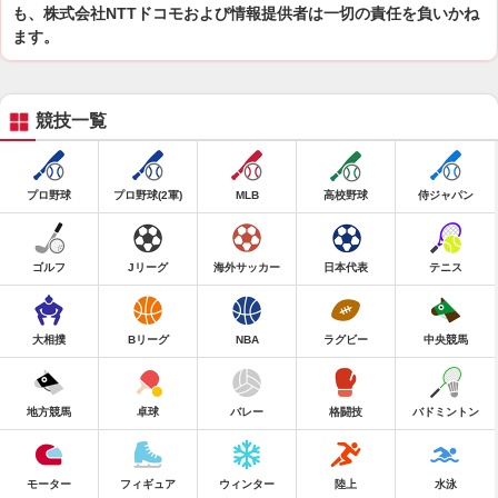
も、株式会社NTTドコモおよび情報提供者は一切の責任を負いかね
ます。
競技一覧
プロ野球
プロ野球(2軍)
MLB
高校野球
侍ジャパン
ゴルフ
Jリーグ
海外サッカー
日本代表
テニス
大相撲
Bリーグ
NBA
ラグビー
中央競馬
地方競馬
卓球
バレー
格闘技
バドミントン
モーター
フィギュア
ウィンター
陸上
水泳