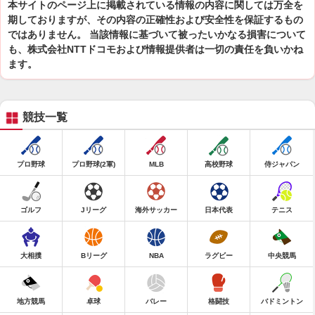
本サイトのページ上に掲載されている情報の内容に関しては万全を
期しておりますが、その内容の正確性および安全性を保証するもの
ではありません。 当該情報に基づいて被ったいかなる損害について
も、株式会社NTTドコモおよび情報提供者は一切の責任を負いかね
ます。
競技一覧
プロ野球
プロ野球(2軍)
MLB
高校野球
侍ジャパン
ゴルフ
Jリーグ
海外サッカー
日本代表
テニス
大相撲
Bリーグ
NBA
ラグビー
中央競馬
地方競馬
卓球
バレー
格闘技
バドミントン