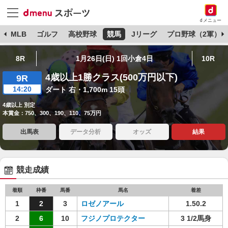
dメニュー
球
MLB
ゴルフ
高校野球
競馬
Jリーグ
プロ野球（2軍）
8R
1月26日(日) 1回小倉4日
10R
4歳以上1勝クラス(500万円以下)
9R
14:20
ダート 右・1,700m 15頭
4歳以上 別定
本賞金：750、300、190、110、75万円
出馬表
データ分析
オッズ
結果
競走成績
着順
枠番
馬番
馬名
着差
1
2
3
ロゼノアール
1.50.2
2
6
10
フジノプロテクター
3 1/2馬身