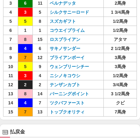
3
6
11
ベルナデッタ
2馬身
4
3
5
シルクサニーロード
1 3/4馬身
5
5
8
スズカギフト
1/2馬身
6
1
1
コウエイプライム
1/2馬身
7
8
15
ロスブライアン
アタマ
8
4
6
サキノサンダー
2 1/2馬身
9
7
12
ブライアンボーイ
3馬身
10
5
9
ウェンブリーシチー
3馬身
11
3
4
ニシノキコウシ
1/2馬身
12
2
2
テンザンカブト
3/4馬身
13
8
14
バーニングポイント
3 1/2馬身
14
4
7
ツクバファースト
クビ
15
7
13
トップクオリティ
7馬身
払戻金