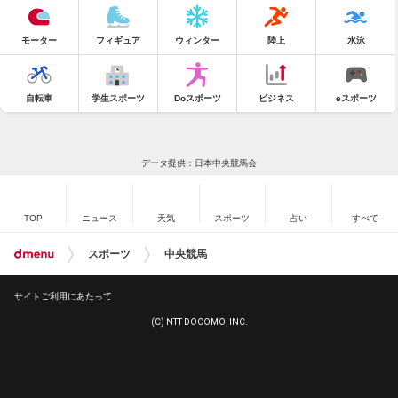
モーター
フィギュア
ウィンター
陸上
水泳
自転車
学生スポーツ
Doスポーツ
ビジネス
eスポーツ
データ提供：日本中央競馬会
TOP
ニュース
天気
スポーツ
占い
すべて
スポーツ
中央競馬
サイトご利用にあたって
(C) NTT DOCOMO, INC.