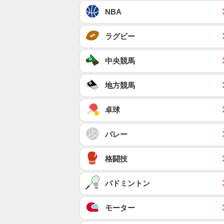
NBA
ラグビー
中央競馬
地方競馬
卓球
バレー
格闘技
バドミントン
モーター