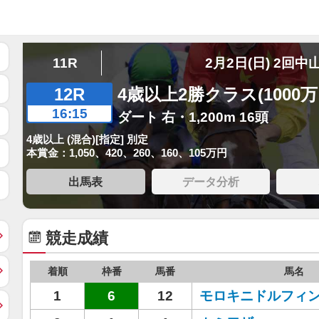
11R
2月2日(日) 2回中
12R
4歳以上2勝クラス(1000
16:15
ダート 右・1,200m 16頭
4歳以上 (混合)[指定] 別定
本賞金：1,050、420、260、160、105万円
出馬表
データ分析
競走成績
着順
枠番
馬番
馬名
1
6
12
モロキニドルフィ