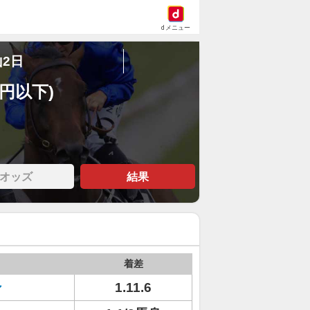
dメニュー
山2日
万円以下)
オッズ
結果
着差
ン
1.11.6