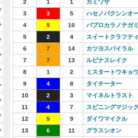
2
1
1
カミワザ
3
3
5
ハセノバクシンオ
4
5
10
パブロカラノテガ
5
2
4
スイートクラフテ
6
7
14
カツヨスパイラル
7
7
13
ルピナスレイク
8
1
2
ミスタートウキョ
9
4
8
タイチーター
10
2
3
マイネルトラスト
11
4
7
スピニングマジッ
12
5
9
ダイワマイクル
13
6
11
グラスシオン