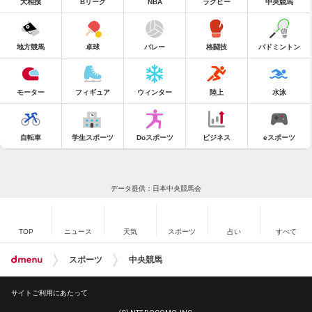
大相撲
Bリーグ
NBA
ラグビー
中央競馬
地方競馬
卓球
バレー
格闘技
バドミントン
モーター
フィギュア
ウィンター
陸上
水泳
自転車
学生スポーツ
Doスポーツ
ビジネス
eスポーツ
データ提供：日本中央競馬会
TOP
ニュース
天気
スポーツ
占い
すべて
スポーツ
中央競馬
サイトご利用にあたって