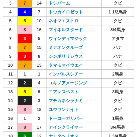
3
7
14
トシパーム
クビ
4
4
7
トウカイロゼット
1 1/2馬身
5
5
10
ネオマエストロ
クビ
6
8
16
マイネルスタード
3/4馬身
7
3
5
ウィンディマジック
アタマ
8
7
15
ミデオンクルーズ
ハナ
9
3
6
シンボリリシウス
ハナ
10
7
13
タマモマイウエイ
クビ
11
1
1
インパルスシチー
2馬身
12
2
4
ユキノアメージング
クビ
13
5
9
コアレスベスト
3馬身
14
2
3
マチカネシラナミ
クビ
15
8
18
ユウワンナイト
クビ
16
1
2
トーコーガリバー
1馬身
17
8
17
アインクライマー
3/4馬身
18
6
12
ナリタヘリオス
1 3/4馬身