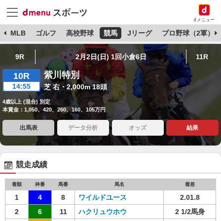
dメニュー
球
MLB
ゴルフ
高校野球
競馬
Jリーグ
プロ野球（2軍）
9R
2月2日(日) 1回小倉6日
11R
紫川特別
10R
14:55
芝 右・2,000m 18頭
4歳以上 (混合) 別定
本賞金：1,050、420、260、160、105万円
出馬表
データ分析
オッズ
結果
競走成績
着順
枠番
馬番
馬名
着差
1
4
8
ワイルドユース
2.01.8
2
6
11
ハクリュウホウ
2 1/2馬身