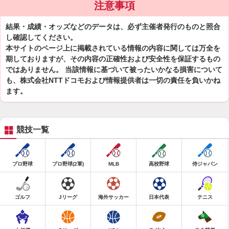
注意事項
結果・成績・オッズなどのデータは、必ず主催者発行のものと照合
し確認してください。
本サイトのページ上に掲載されている情報の内容に関しては万全を
期しておりますが、その内容の正確性および安全性を保証するもの
ではありません。 当該情報に基づいて被ったいかなる損害について
も、株式会社NTTドコモおよび情報提供者は一切の責任を負いかね
ます。
競技一覧
プロ野球
プロ野球(2軍)
MLB
高校野球
侍ジャパン
ゴルフ
Jリーグ
海外サッカー
日本代表
テニス