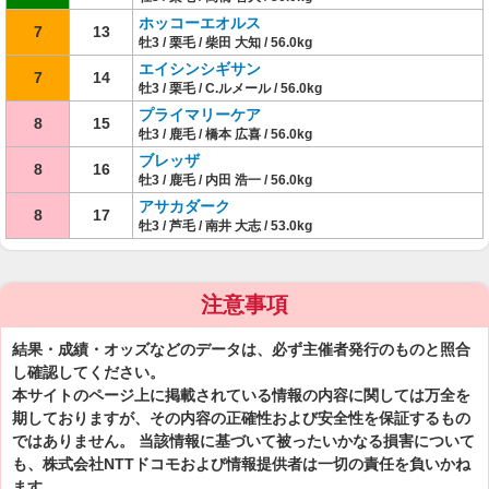
ホッコーエオルス
7
13
牡3 / 栗毛 / 柴田 大知 / 56.0kg
エイシンシギサン
7
14
牡3 / 栗毛 / C.ルメール / 56.0kg
プライマリーケア
8
15
牡3 / 鹿毛 / 橋本 広喜 / 56.0kg
ブレッザ
8
16
牡3 / 鹿毛 / 内田 浩一 / 56.0kg
アサカダーク
8
17
牡3 / 芦毛 / 南井 大志 / 53.0kg
注意事項
結果・成績・オッズなどのデータは、必ず主催者発行のものと照合
し確認してください。
本サイトのページ上に掲載されている情報の内容に関しては万全を
期しておりますが、その内容の正確性および安全性を保証するもの
ではありません。 当該情報に基づいて被ったいかなる損害について
も、株式会社NTTドコモおよび情報提供者は一切の責任を負いかね
ます。