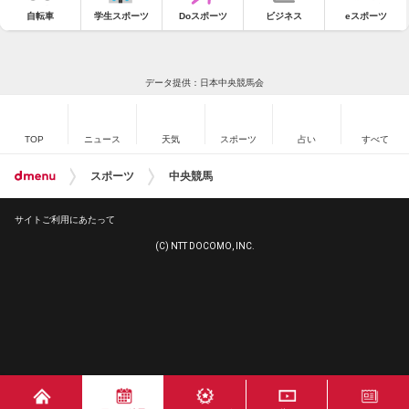
自転車
学生スポーツ
Doスポーツ
ビジネス
eスポーツ
データ提供：日本中央競馬会
TOP
ニュース
天気
スポーツ
占い
すべて
スポーツ
中央競馬
サイトご利用にあたって
(C) NTT DOCOMO, INC.