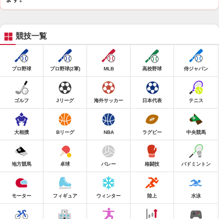
競技一覧
プロ野球
プロ野球(2軍)
MLB
高校野球
侍ジャパン
ゴルフ
Jリーグ
海外サッカー
日本代表
テニス
大相撲
Bリーグ
NBA
ラグビー
中央競馬
地方競馬
卓球
バレー
格闘技
バドミントン
モーター
フィギュア
ウィンター
陸上
水泳