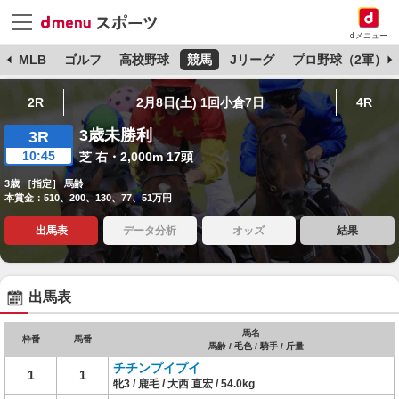
dメニュー
球
MLB
ゴルフ
高校野球
競馬
Jリーグ
プロ野球（2軍）
2R
2月8日(土) 1回小倉7日
4R
3歳未勝利
3R
10:45
芝 右・2,000m 17頭
3歳 ［指定］ 馬齢
本賞金：510、200、130、77、51万円
出馬表
データ分析
オッズ
結果
出馬表
馬名
枠番
馬番
馬齢 / 毛色 / 騎手 / 斤量
チチンプイプイ
1
1
牝3 / 鹿毛 / 大西 直宏 / 54.0kg