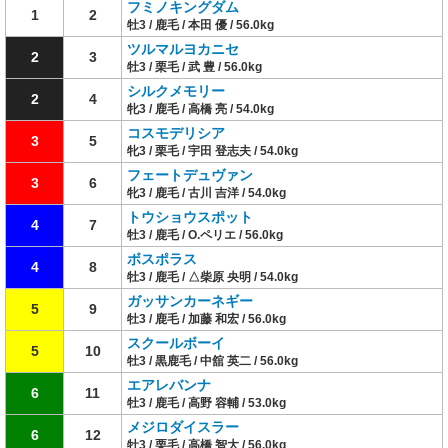
フミノキングダム
1
2
牡3 / 鹿毛 / 本田 優 / 56.0kg
ツルマルヨカニセ
2
3
牡3 / 栗毛 / 武 豊 / 56.0kg
シルクメモリー
2
4
牝3 / 鹿毛 / 高橋 亮 / 54.0kg
コスモデリシア
3
5
牝3 / 栗毛 / 宇田 登志夫 / 54.0kg
フェートデュヴァン
3
6
牝3 / 鹿毛 / 古川 吉洋 / 54.0kg
トウショウスポット
4
7
牡3 / 鹿毛 / O.ペリエ / 56.0kg
ボスポラス
4
8
牡3 / 鹿毛 / △柴原 央明 / 54.0kg
ガッサンカーネギー
5
9
牡3 / 鹿毛 / 加藤 和宏 / 56.0kg
スクールボーイ
5
10
牡3 / 黒鹿毛 / 中舘 英二 / 56.0kg
エアレバンナ
6
11
牡3 / 鹿毛 / 高野 容輔 / 53.0kg
メジロダイスラー
6
12
牡3 / 栗毛 / 高橋 智大 / 56.0kg