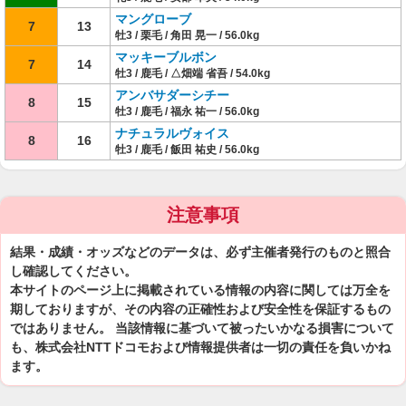
マングローブ
7
13
牡3 / 栗毛 / 角田 晃一 / 56.0kg
マッキーブルボン
7
14
牡3 / 鹿毛 / △畑端 省吾 / 54.0kg
アンバサダーシチー
8
15
牡3 / 鹿毛 / 福永 祐一 / 56.0kg
ナチュラルヴォイス
8
16
牡3 / 鹿毛 / 飯田 祐史 / 56.0kg
注意事項
結果・成績・オッズなどのデータは、必ず主催者発行のものと照合
し確認してください。
本サイトのページ上に掲載されている情報の内容に関しては万全を
期しておりますが、その内容の正確性および安全性を保証するもの
ではありません。 当該情報に基づいて被ったいかなる損害について
も、株式会社NTTドコモおよび情報提供者は一切の責任を負いかね
ます。