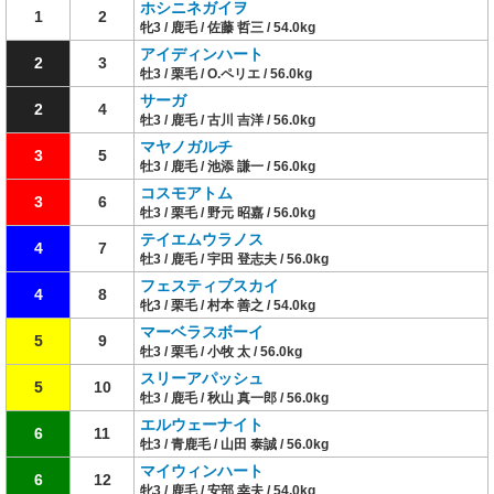
ホシニネガイヲ
1
2
牝3 / 鹿毛 / 佐藤 哲三 / 54.0kg
アイディンハート
2
3
牡3 / 栗毛 / O.ペリエ / 56.0kg
サーガ
2
4
牡3 / 鹿毛 / 古川 吉洋 / 56.0kg
マヤノガルチ
3
5
牡3 / 鹿毛 / 池添 謙一 / 56.0kg
コスモアトム
3
6
牡3 / 栗毛 / 野元 昭嘉 / 56.0kg
テイエムウラノス
4
7
牡3 / 鹿毛 / 宇田 登志夫 / 56.0kg
フェスティブスカイ
4
8
牝3 / 栗毛 / 村本 善之 / 54.0kg
マーベラスボーイ
5
9
牡3 / 栗毛 / 小牧 太 / 56.0kg
スリーアパッシュ
5
10
牡3 / 鹿毛 / 秋山 真一郎 / 56.0kg
エルウェーナイト
6
11
牡3 / 青鹿毛 / 山田 泰誠 / 56.0kg
マイウィンハート
6
12
牝3 / 鹿毛 / 安部 幸夫 / 54.0kg