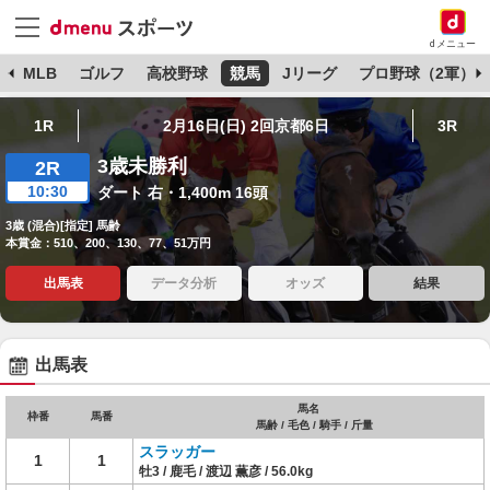
dメニュー
球
MLB
ゴルフ
高校野球
競馬
Jリーグ
プロ野球（2軍）
1R
2月16日(日) 2回京都6日
3R
3歳未勝利
2R
10:30
ダート 右・1,400m 16頭
3歳 (混合)[指定] 馬齢
本賞金：510、200、130、77、51万円
出馬表
データ分析
オッズ
結果
出馬表
馬名
枠番
馬番
馬齢 / 毛色 / 騎手 / 斤量
スラッガー
1
1
牡3 / 鹿毛 / 渡辺 薫彦 / 56.0kg