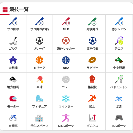
競技一覧
プロ野球
プロ野球(2軍)
MLB
高校野球
侍ジャパン
ゴルフ
Jリーグ
海外サッカー
日本代表
テニス
大相撲
Bリーグ
NBA
ラグビー
中央競馬
地方競馬
卓球
バレー
格闘技
バドミントン
モーター
フィギュア
ウィンター
陸上
水泳
自転車
学生スポーツ
Doスポーツ
ビジネス
eスポーツ