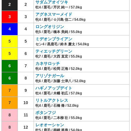
サダムアオイツキ
2
2
牡4 / 栗毛 / 芹沢 純一 / 57.0kg
アグネスマーメイド
3
3
牝4 / 鹿毛 / ☆川島 信二 / 54.0kg
ロングオリジン
4
4
牝5 / 栗毛 / 橋本 美純 / 55.0kg
ミデオンブライアン
5
5
セン4 / 黒鹿毛 / 鈴木 慶太 / 54.0kg
ティエッチグリーン
5
6
牝7 / 鹿毛 / 大西 直宏 / 55.0kg
カネサロッチ
6
7
牝4 / 鹿毛 / 松岡 正海 / 52.0kg
アリゾナガール
6
8
牝6 / 鹿毛 / 加藤 士津八 / 52.0kg
ハギノアップデイト
7
9
牡4 / 栗毛 / 木幡 初広 / 57.0kg
リトルアクトレス
7
10
牝4 / 鹿毛 / 石橋 脩 / 52.0kg
ボタンフジ
8
11
牝4 / 栗毛 / 二本柳 壮 / 55.0kg
レオオーシャン
8
12
牡5 / 鹿毛 / 柄崎 将寿 / 54.0kg