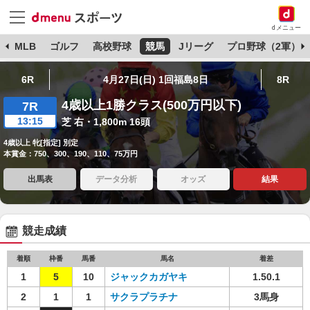
dメニュー
球
MLB
ゴルフ
高校野球
競馬
Jリーグ
プロ野球（2軍）
6R
4月27日(日) 1回福島8日
8R
4歳以上1勝クラス(500万円以下)
7R
13:15
芝 右・1,800m 16頭
4歳以上 牝[指定] 別定
本賞金：750、300、190、110、75万円
出馬表
データ分析
オッズ
結果
競走成績
着順
枠番
馬番
馬名
着差
1
5
10
ジャックカガヤキ
1.50.1
2
1
1
サクラプラチナ
3馬身