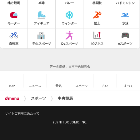
地方競馬
卓球
バレー
格闘技
バドミントン
モーター
フィギュア
ウィンター
陸上
水泳
自転車
学生スポーツ
Doスポーツ
ビジネス
eスポーツ
データ提供：日本中央競馬会
TOP
ニュース
天気
スポーツ
占い
すべて
スポーツ
中央競馬
サイトご利用にあたって
(C) NTT DOCOMO, INC.