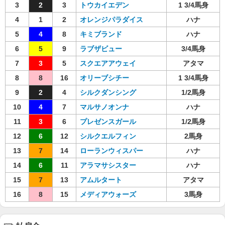
3
2
3
トウカイエデン
1 3/4馬身
4
1
2
オレンジパラダイス
ハナ
5
4
8
キミブランド
ハナ
6
5
9
ラブザビュー
3/4馬身
7
3
5
スクエアアウェイ
アタマ
8
8
16
オリーブシチー
1 3/4馬身
9
2
4
シルクダンシング
1/2馬身
10
4
7
マルサノオンナ
ハナ
11
3
6
プレゼンスガール
1/2馬身
12
6
12
シルクエルフィン
2馬身
13
7
14
ローランウィスパー
ハナ
14
6
11
アラマサシスター
ハナ
15
7
13
アムルタート
アタマ
16
8
15
メディアウォーズ
3馬身