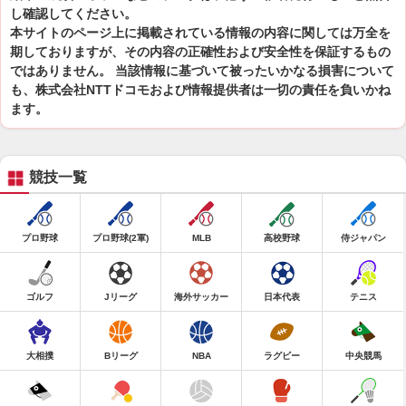
し確認してください。
本サイトのページ上に掲載されている情報の内容に関しては万全を
期しておりますが、その内容の正確性および安全性を保証するもの
ではありません。 当該情報に基づいて被ったいかなる損害について
も、株式会社NTTドコモおよび情報提供者は一切の責任を負いかね
ます。
競技一覧
プロ野球
プロ野球(2軍)
MLB
高校野球
侍ジャパン
ゴルフ
Jリーグ
海外サッカー
日本代表
テニス
大相撲
Bリーグ
NBA
ラグビー
中央競馬